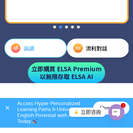
語調
流利對話
立即購買 ELSA Premium
以無限存取 ELSA AI
Access Hyper-Personalized 
1
Open App
Learning Paths & Unlock Your 
立即咨詢
學員對與 ELSA 的
English Potential with AI Coach 
Today 
Open c