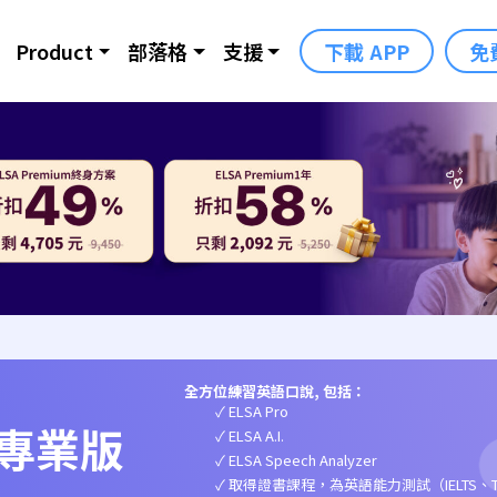
Product
部落格
支援
下載 APP
免
全方位練習英語口說, 包括：
ELSA Pro
M專業版
ELSA A.I.
ELSA Speech Analyzer
取得證書課程，為英語能力測試（IELTS、T