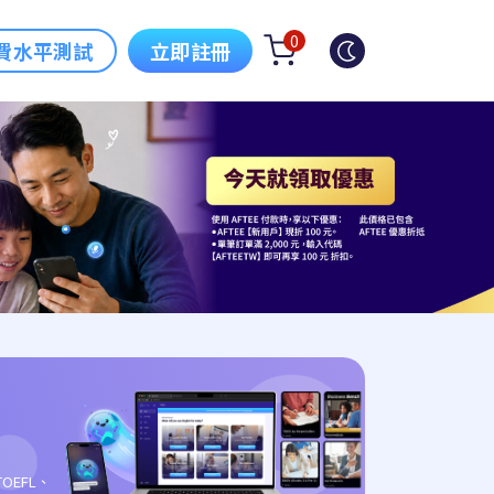
0
費水平測試
立即註冊
OEFL、