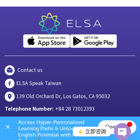
Contact us
ELSA Speak Taiwan
139 Old Orchard Dr, Los Gatos, CA 95032
Telephone Number:
+84 28 73012393
Access Hyper-Personalized 
1
Open App
Learning Paths & Unlock Your 
立即咨詢
English Potential with AI Coach 