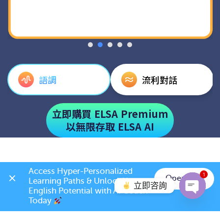
語調
流利對話
立即購買 ELSA Premium
以無限存取 ELSA AI
Access Hyper-Personalized 
1
Open App
Learning Paths & Unlock Your 
立即咨詢
學員對與 ELSA 的
English Potential with AI Coach 
Today 
Open c