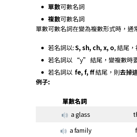
單數
可數名詞
複數
可數名詞
單數可數名詞在變為複數形式時，通
若名詞以:
S, sh, ch, x, o
, 結尾
若名詞以 “y” 結尾，變複數時
若名詞以
fe, f, ff
結尾，則
去掉這
例子:
單數名詞
a glass
t
a family