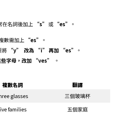
常在名詞後加上
“s”
或
“es”
。
，複數需加上
“es”
。
要將
“y” 改為 “i” 再加 “es”
。
些字母，改加 “ves”
。
複數名詞
翻譯
hree glasses
三個玻璃杯
five families
五個家庭