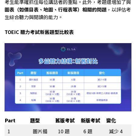
考生能準確抓住每位講話者的重點。此外，考題還增加了與
圖表（如價目表、地圖、行程表等）相關的問題
，以評估考
生綜合聽力與閱讀的能力。
TOEIC 聽力考試新舊題型比較表
Part
題型
舊版考試
新版考試
變化
1
圖片描
10 題
6 題
減少 4