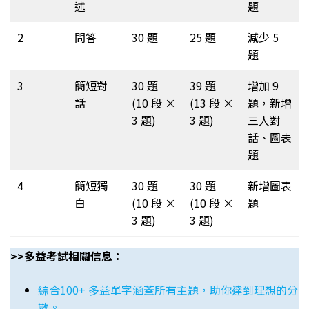
述
題
2
問答
30 題
25 題
減少 5
題
3
簡短對
30 題
39 題
增加 9
話
(10 段 ×
(13 段 ×
題，新增
3 題)
3 題)
三人對
話、圖表
題
4
簡短獨
30 題
30 題
新增圖表
白
(10 段 ×
(10 段 ×
題
3 題)
3 題)
>>多益考試相關信息：
綜合100+ 多益單字涵蓋所有主題，助你達到理想的分
數。