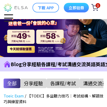
0
下載 APP
立即註冊
Blog
分享經驗
各課程/考試
溝通交流英語
英語
全部
分享經驗
各課程/考試
溝通交流英
Toeic Exam
/
【TOEIC】多益聽力技巧：考試結構、解題技
巧與練習資料