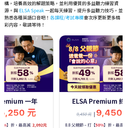
構，培養高效的解題策略，並利用優質的多益聽力練習資
源。與
ELSA Speak
一起每天練習，提升多益聽力技巧，並
熟悉各種英語口音吧！
各課程/考試專欄
會次序更新更多精
彩内容，敬請等待！
Premium 一年
ELSA Premium 
5,250 元
9,450
|
9,450 元
60%
】折，最高減
2,092元
8.8 父親節 – 打【
50%
】折，最高