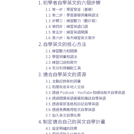
初學者自學英文的六個步驟
第一步：學習發音（基礎）
第二步：學習基礎詞彙與語法
步驟三：練習聽力（聽抄寫）
第四步：練習英語口語
第五步：練習英語閱讀
第六步：每天練習英文寫作
自學英文的核心方法
練習聽力和閱讀
學習詞彙和語法
練習口說和寫作
充分利用輔助工具
適合自學英文的資源
主動記錄新的詞彙
和朋友或本地人交談
透過 Podcast、YouTube 和網站每天自學英語
透過閱讀英語書籍和雜誌自學英語
透過寫部落格和日記自學英語
透過免費應用程式自學英語
加入英文自學社群
制定適合自己的英文自學計畫
設定明確的目標
把英語融入日常生活