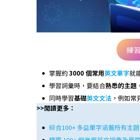
練
掌握約
3000 個常用
英文單字
就
學習詞彙時，要結合
熟悉的主題
同時學習
基礎
英文文法
，例如常
>>閲讀更多：
綜合100+ 多益單字涵蓋所有主
精選 100+ 個商用英文詞彙及