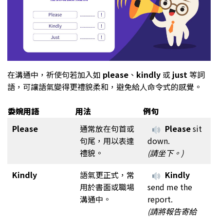
在溝通中，祈使句若加入如
please
、
kindly
或
just
等詞
語，可讓語氣變得更禮貌柔和，避免給人命令式的感覺。
委婉用語
用法
例句
Please
通常放在句首或
Please
sit
句尾，用以表達
down.
禮貌。
(請坐下。)
Kindly
語氣更正式，常
Kindly
用於書面或職場
send me the
溝通中。
report.
(請將報告寄給