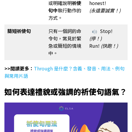
或明確說明
祈使
honest!
句中
執行動作的
(永遠要誠實！)
方式。
簡短
祈使句
只有一個詞的命
Stop!
令句，常見於緊
(停！)
急或簡短的情境
Run!
(快跑！)
中。
>>閲讀更多：
Through 是什麼？含義、發音、用法、例句
與常用片語
如何表達禮貌或強調的祈使句語氣
？