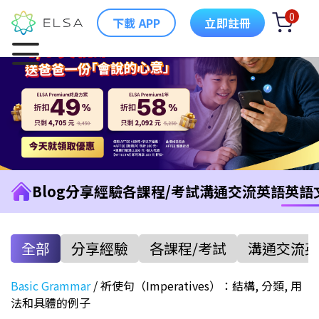
0
下載 APP
立即註冊
Blog
分享經驗
各課程/考試
溝通交流英語
英語
全部
分享經驗
各課程/考試
溝通交流英
Basic Grammar
/
祈使句（Imperatives）：結構, 分類, 用
法和具體的例子