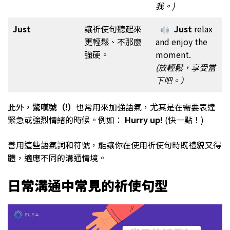
我。)
Just
讓祈使句聽起來
Just
relax
更輕鬆、不那麼
and enjoy the
強硬。
moment.
(放輕鬆，享受當
下吧。）
此外，
驚嘆號（!）
也常用來加強語氣，尤其是在需要表達
緊急或強烈情緒的時候。例如：
Hurry up!
(快一點！)
善用這些語氣詞和符號，能讓你在使用祈使句時既禮貌又得
體，適應不同的溝通情境。
日常溝通中常見的
祈使句
型