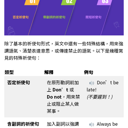
除了基本的祈使句形式，英文中還有一些特殊結構，用來強
調語氣、清楚表達意思，或傳達禁止的語氣。以下是幾種常
見的特殊祈使句：
類型
解釋
例句
否定
祈使句
在原形動詞前加
Don’t be
上
Don’t
或
late!
Do not
，用來禁
(不要遲到！)
止或阻止某人做
某事。
含副詞的
祈使句
加入副詞以強調
Always be