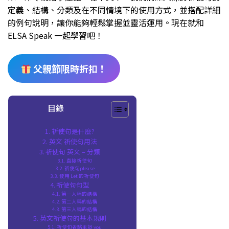
定義、結構、分類及在不同情境下的使用方式，並搭配詳細
的例句說明，讓你能夠輕鬆掌握並靈活運用。現在就和
ELSA Speak 一起學習吧！
父親節限時折扣！
目錄
祈使句是什麼?
英文 祈使句用法
祈使句 英文 – 分類
直接祈使句
祈使句please
使用 Let 的祈使句
祈使句句型
第一人稱的結構
第二人稱的結構
第三人稱的結構
英文祈使句的基本規則
祈使句省略主詞 you