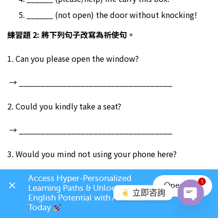
______ (not open) the door without knocking!
練習題 2
: 將下列句子改寫為
祈使句
。
1. Can you please open the window?
→ ___________________________________
2. Could you kindly take a seat?
→ ___________________________________
3. Would you mind not using your phone here?
→ ___________________________________
Access Hyper-Personalized 
1
Open App
Learning Paths & Unlock Your 
立即咨詢
English Potential with AI Coach 
4. Would you kindly bring me a glass of water?
Today 
Open c