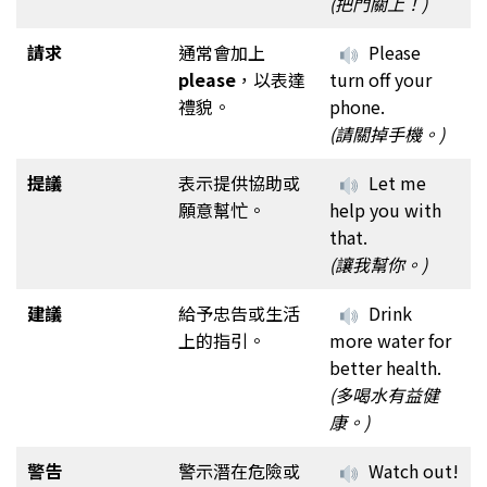
(把門關上！)
請求
通常會加上
Please
please
，以表達
turn off your
禮貌。
phone.
(請關掉手機。)
提議
表示提供協助或
Let me
願意幫忙。
help you with
that.
(讓我幫你。)
建議
給予忠告或生活
Drink
上的指引。
more water for
better health.
(多喝水有益健
康。)
警告
警示潛在危險或
Watch out!