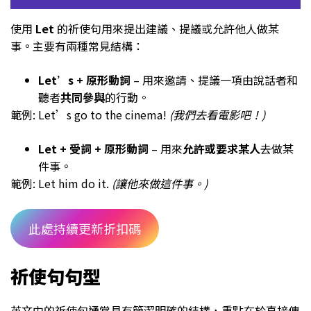
使用
Let
的祈使句用來提出建議、提議或允許他人做某
事。主要有兩種常見結構：
Let’s + 原形動詞
– 用來邀請、提議一項由說話者和
聽者
共同參與
的行動。
範例: Let’s go to the cinema!
(我們去看電影吧！)
Let + 受詞 + 原形動詞
– 用來
允許或要求某人
去做某
件事。
範例: Let him do it.
(讓他來做這件事。)
此處持續更新折扣碼
祈使句句型
英文中的祈使句通常具有簡潔明確的結構，重點在於直接傳