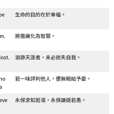
be
生命的目的在於幸福。
om.
將傷痛化為智慧。
ost.
浪跡天涯者，未必迷失自我。
 no
若一味評判他人，便無暇給予愛。
a
teve
永保求知若渴，永保謙遜若愚。