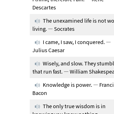
Descartes
The unexamined life is not wo
living. — Socrates
I came, I saw, I conquered. —
Julius Caesar
Wisely, and slow. They stumb
that run fast. — William Shakespe
Knowledge is power. — Franci
Bacon
The only true wisdom is in