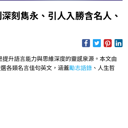
 則深刻雋永、引人入勝含名人、
是提升語言能力與思維深度的靈感泉源。本文由
分類嚴選各類名言佳句英文，涵蓋
勵志語錄
、人生哲