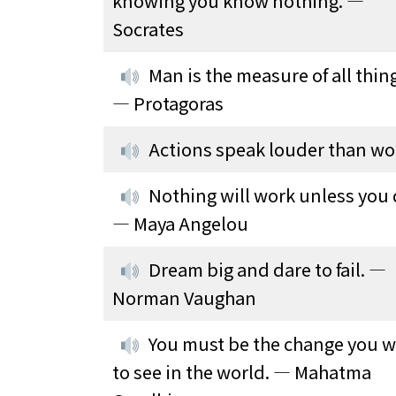
knowing you know nothing. —
Socrates
Man is the measure of all thin
— Protagoras
Actions speak louder than wo
Nothing will work unless you 
— Maya Angelou
Dream big and dare to fail. —
Norman Vaughan
You must be the change you w
to see in the world. — Mahatma