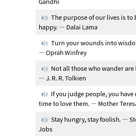
Gandhi
The purpose of our lives is to 
happy. — Dalai Lama
Turn your wounds into wisd
— Oprah Winfrey
Not all those who wander are l
— J. R. R. Tolkien
If you judge people, you have
time to love them. — Mother Teres
Stay hungry, stay foolish. — S
Jobs