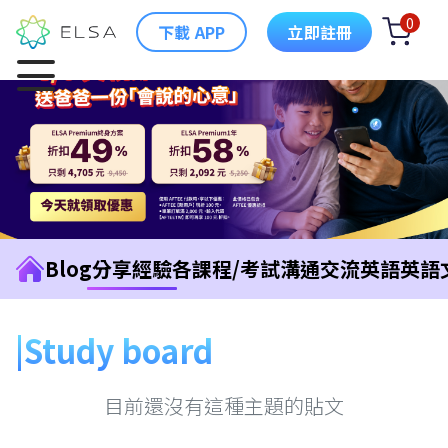
0
下載 APP
立即註冊
Blog
分享經驗
各課程/考試
溝通交流英語
英語
Study board
目前還沒有這種主題的貼文