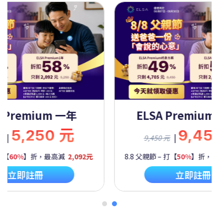
Premium 一年
ELSA Premium 
5,250 元
9,450
|
9,450 元
60%
】折，最高減
2,092元
8.8 父親節 – 打【
50%
】折，最高
立即註冊
立即註冊