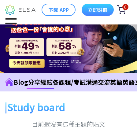
0
下載 APP
立即註冊
Blog
分享經驗
各課程/考試
溝通交流英語
英語
Study board
目前還沒有這種主題的貼文