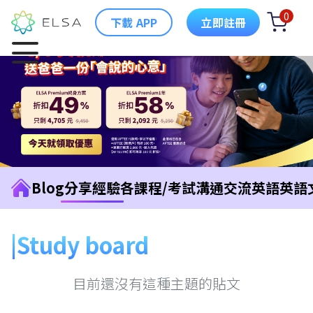
0
下載 APP
立即註冊
Blog
分享經驗
各課程/考試
溝通交流英語
英語
Study board
目前還沒有這種主題的貼文