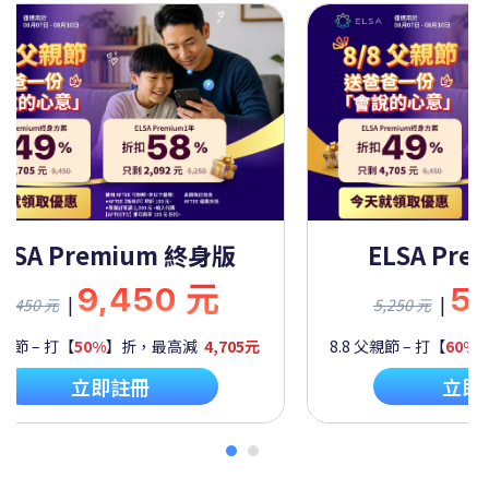
ELSA Premium 終身版
ELSA Pre
9,450 元
5
|
|
9,450 元
5,250 元
父親節 – 打【
50%
】折，最高減
4,705元
8.8 父親節 – 打【
60%
立即註冊
立即