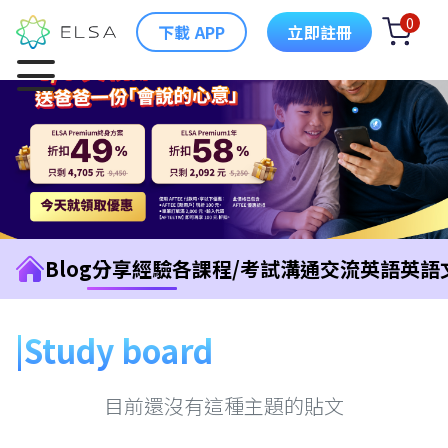
0
下載 APP
立即註冊
Blog
分享經驗
各課程/考試
溝通交流英語
英語
Study board
目前還沒有這種主題的貼文