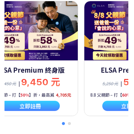
ELSA Premium 終身版
ELSA Pre
9,450 元
5
|
|
9,450 元
5,250 元
父親節 – 打【
50%
】折，最高減
4,705元
8.8 父親節 – 打【
60%
立即註冊
立即