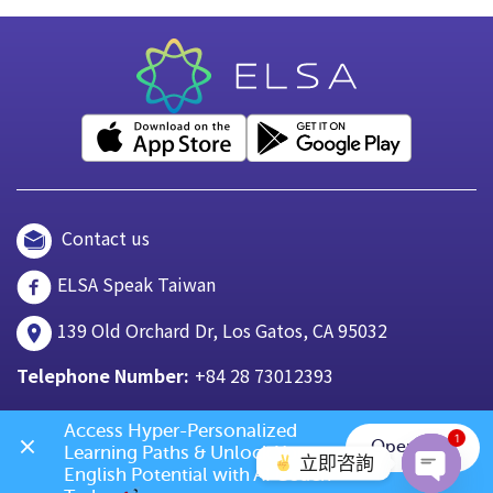
Contact us
ELSA Speak Taiwan
139 Old Orchard Dr, Los Gatos, CA 95032
Telephone Number:
+84 28 73012393
Access Hyper-Personalized 
1
Open App
Learning Paths & Unlock Your 
立即咨詢
English Potential with AI Coach 