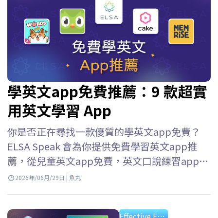
學英文app免費推薦：9 款超實
用英文學習 App
你是否正在尋找一款優質的學英文app免費？
ELSA Speak 會為你提供免費學習英文app推
薦，從兒童英文app免費，英文口說練習app免
費到英語口語練習應用等等，幫助你輕鬆選擇
2026年/06月/29日 | 魚丸
并快速提升英語技能。 使用免費學英文app程
式的好處 如今，由於各種免費應用程序，學習
Effective English Study