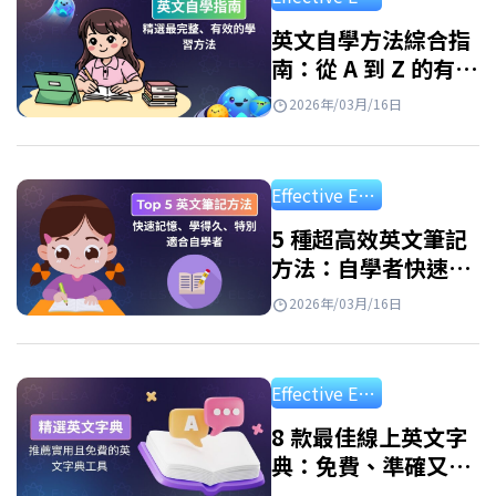
英語變得輕鬆便捷。只需一部智能手機和網路
連接，你就可以隨時隨地學習。但是，並非所
英文自學方法綜合指
南：從 A 到 Z 的有效
有應用程式都有效。 優點: 隨時隨地學習 個人化
學習路線圖
學習路徑 豐富的資源庫 寓教於樂 如何有效使用
2026年/03月/16日
學英文app免費？ 每天進行 10-15 分鐘的短
暫、持續學習仍然有效。…
Effective English Study
5 種超高效英文筆記
方法：自學者快速記
憶必備、學習效率翻
2026年/03月/16日
倍！
Effective English Study
8 款最佳線上英文字
典：免費、準確又好
用