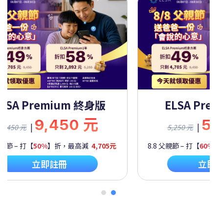
SA Premium 一年
ELSA Premi
5,250 元
9,4
|
|
0 元
9,450 元
– 打【
60%
】折，最高減
2,092元
8.8 父親節 – 打【
50%
】折，
立即註冊
立即註冊