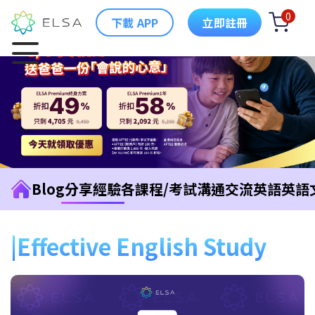
0
下載 APP
立即註冊
Blog
分享經驗
各課程/考試
溝通交流英語
英語
Effective English Study