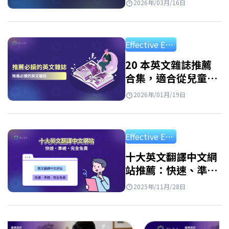
2026年/03月/16日
Effective English Study
20 本英文雜誌推薦
合集，適合從兒童到
成人的所有程度讀者
2026年/01月/19日
Effective English Study
十大英文翻譯中文網
站推薦：快速、準確
且免費
2025年/11月/28日