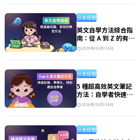
并快速提升英語技能。 使用免費學英文app程
式的好處 如今，由於各種免費應用程序，學習
分享經驗
英語變得輕鬆便捷。只需一部智能手機和網路
連接，你就可以隨時隨地學習。但是，並非所
英文自學方法綜合指
南：從 A 到 Z 的有效
有應用程式都有效。 優點: 隨時隨地學習 個人化
學習路線圖
學習路徑 豐富的資源庫 寓教於樂 如何有效使用
2026年/03月/16日
學英文app免費？ 每天進行 10-15 分鐘的短
暫、持續學習仍然有效。…
分享經驗
5 種超高效英文筆記
方法：自學者快速記
憶必備、學習效率翻
2026年/03月/16日
倍！
分享經驗