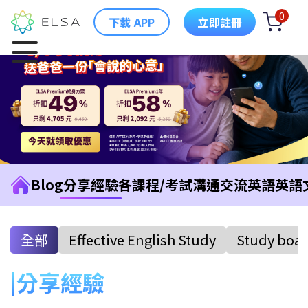
0
下載 APP
立即註冊
Blog
分享經驗
各課程/考試
溝通交流英語
英語
全部
Effective English Study
Study boa
分享經驗