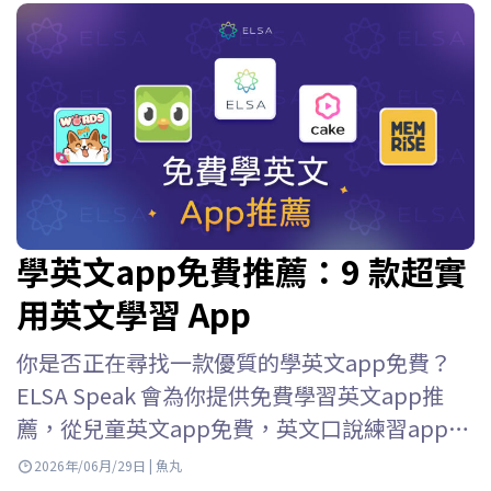
學英文app免費推薦：9 款超實
用英文學習 App
你是否正在尋找一款優質的學英文app免費？
ELSA Speak 會為你提供免費學習英文app推
薦，從兒童英文app免費，英文口說練習app免
費到英語口語練習應用等等，幫助你輕鬆選擇
2026年/06月/29日 | 魚丸