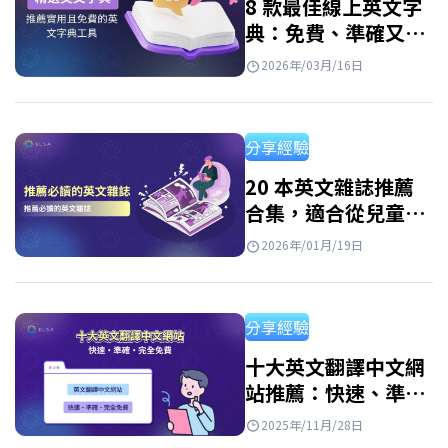
8 款最佳線上英文字
典：免費、準確又好
用
2026年/03月/16日
分享經驗
20 本英文雜誌推薦
合集，適合從兒童到
成人的所有程度讀者
2026年/01月/19日
分享經驗
十大英文翻譯中文網
站推薦：快速、準確
且免費
2025年/11月/28日