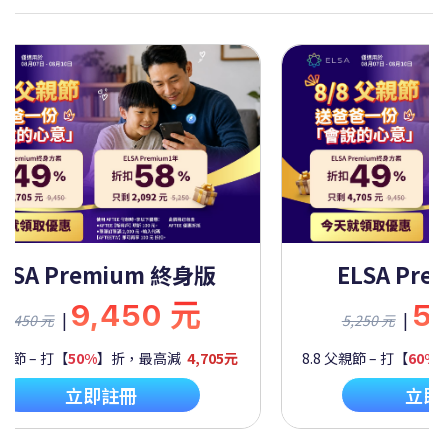
LSA Premium 一年
ELSA Prem
5,250 元
9,
|
|
,250 元
9,450 元
節 – 打【
60%
】折，最高減
2,092元
8.8 父親節 – 打【
50%
】
立即註冊
立即註