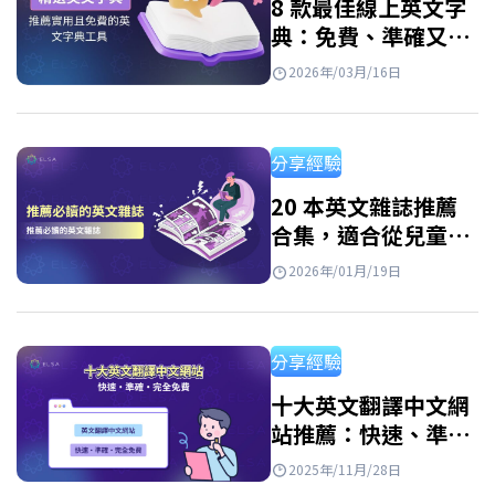
8 款最佳線上英文字
典：免費、準確又好
用
2026年/03月/16日
分享經驗
20 本英文雜誌推薦
合集，適合從兒童到
成人的所有程度讀者
2026年/01月/19日
分享經驗
十大英文翻譯中文網
站推薦：快速、準確
且免費
2025年/11月/28日