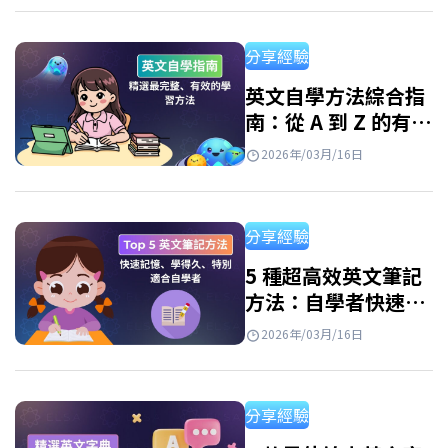
并快速提升英語技能。 使用免費學英文app程
式的好處 如今，由於各種免費應用程序，學習
分享經驗
英語變得輕鬆便捷。只需一部智能手機和網路
連接，你就可以隨時隨地學習。但是，並非所
英文自學方法綜合指
南：從 A 到 Z 的有效
有應用程式都有效。 優點: 隨時隨地學習 個人化
學習路線圖
學習路徑 豐富的資源庫 寓教於樂 如何有效使用
2026年/03月/16日
學英文app免費？ 每天進行 10-15 分鐘的短
暫、持續學習仍然有效。…
分享經驗
5 種超高效英文筆記
方法：自學者快速記
憶必備、學習效率翻
2026年/03月/16日
倍！
分享經驗