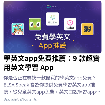
學英文app免費推薦：9 款超實
用英文學習 App
你是否正在尋找一款優質的學英文app免費？
ELSA Speak 會為你提供免費學習英文app推
薦，從兒童英文app免費，英文口說練習app免
費到英語口語練習應用等等，幫助你輕鬆選擇
2026年/06月/29日 | 魚丸