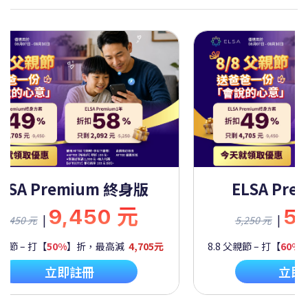
SA Premium 一年
ELSA Premi
5,250 元
9,4
|
|
0 元
9,450 元
– 打【
60%
】折，最高減
2,092元
8.8 父親節 – 打【
50%
】折，
立即註冊
立即註冊