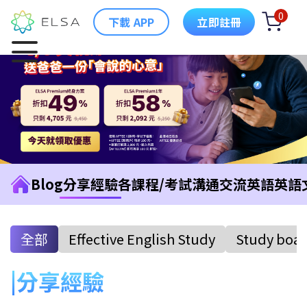
0
下載 APP
立即註冊
Blog
分享經驗
各課程/考試
溝通交流英語
英語
全部
Effective English Study
Study boa
分享經驗