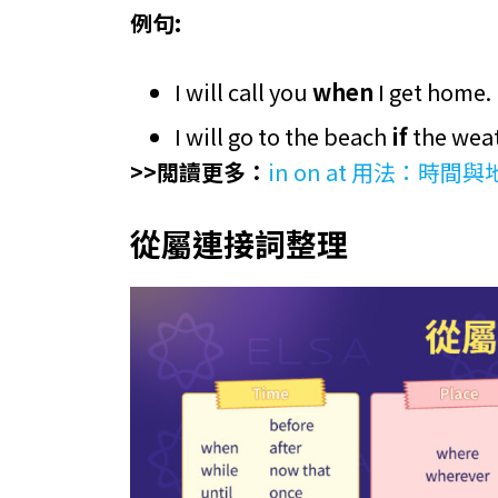
例句:
I will call you
when
I get home.
I will go to the beach
if
the weat
>>閲讀更多：
in on at 用法：時
從屬連接詞整理