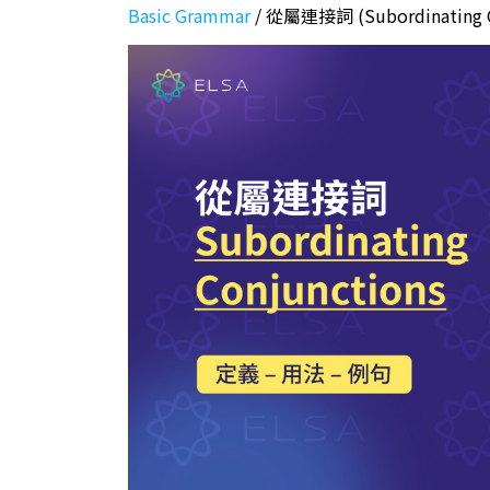
Basic Grammar
/
從屬連接詞 (Subordinati