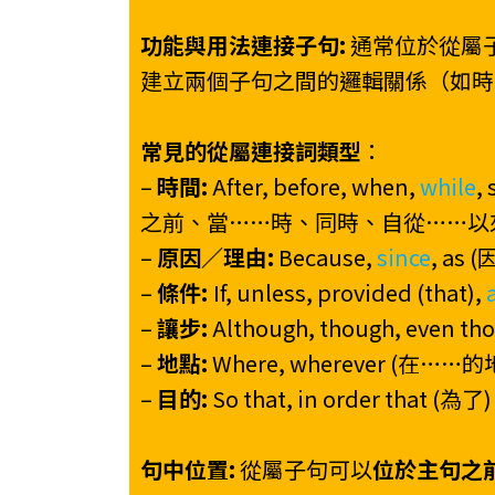
功能與用法連接子句:
通常位於從屬
建立兩個子句之間的邏輯關係（如時
常見的從屬連接詞類型
：
–
時間:
After, before, when,
while
,
之前、當……時、同時、自從……以
–
原因／理由:
Because,
since
, as
–
條件:
If, unless, provided (that),
–
讓步:
Although, though, even t
–
地點:
Where, wherever (在
–
目的:
So that, in order that (為了
句中位置:
從屬子句可以
位於主句之