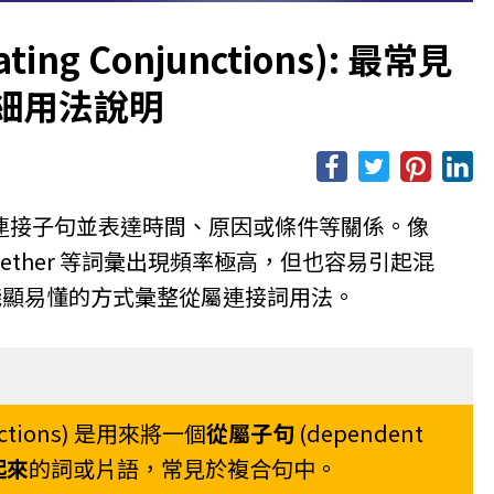
ing Conjunctions): 最常見
細用法說明
連接子句並表達時間、原因或條件等關係。像
t、whether 等詞彙出現頻率極高，但也容易引起混
以最淺顯易懂的方式彙整從屬連接詞用法。
unctions) 是用來將一個
從屬子句
(dependent
起來
的詞或片語，常見於複合句中。