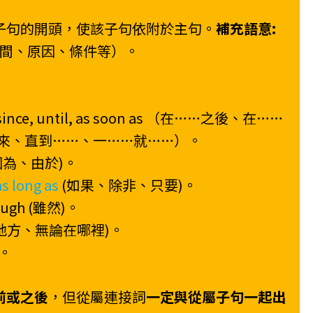
子句的開頭，使該子句依附於主句。
補充語意:
間、原因、條件等）。
 since, until, as soon as （在……之後、在……
來、直到……、一……就……）。
 (因為、由於)。
as long as
(如果、除非、只要)。
hough (雖然)。
……的地方、無論在哪裡)。
)。
前或之後
，但從屬連接詞
一定與從屬子句一起出