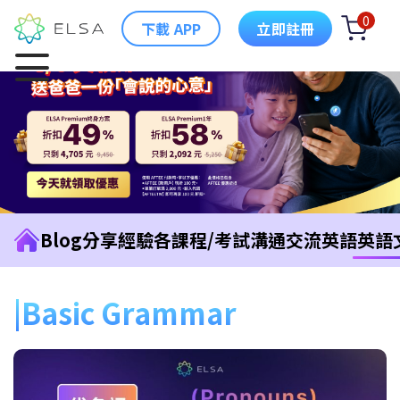
0
下載 APP
立即註冊
Blog
分享經驗
各課程/考試
溝通交流英語
英語
Basic Grammar