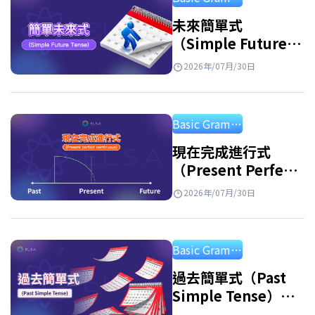
名詞片語的詞，可以避免重複，使句子更簡潔
自然。被代名詞取代的名詞稱為先行詞或前
未來簡單式
（Simple Future
綴。 例子: Linda is…
Tense）：公式、用
2026年/07月/30日
法和練習
Basic Grammar
現在完成進行式
（Present Perfect
Continuous
2026年/07月/30日
Tense）：用法及練
習
Basic Grammar
過去簡單式（Past
Simple Tense）：
句型公式、用法與附