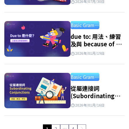
2026年/07月/30日
解答練習題
Basic Grammar
due to: 用法、練習
及與 because of 的
區別
2026年/01月/19日
Basic Grammar
從屬連接詞
(Subordinating
Conjunctions): 最
2026年/01月/16日
常見從屬連接詞總整
理與詳細用法說明
1
2
…
4