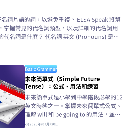
詞或名詞片語的詞，以避免重複。 ELSA Speak 將幫
思，掌握常見的代名詞類型，以及詳細的代名詞用
詞是什麼？ 代名詞 英文 (Pronouns) 是用
詞，可以避免重複，使句子更簡潔自然。被代名詞
nda is…
Basic Grammar
未來簡單式（Simple Future
Tense）：公式、用法和練習
未來簡單式是小學到中學階段必學的12
英文時態之一。掌握未來簡單式公式、
理解 will 和 be going to 的用法，並了
解未來簡單式 未來進行式的差別，將
2026年/07月/30日