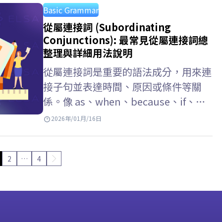
Basic Grammar
從屬連接詞 (Subordinating
Conjunctions): 最常見從屬連接詞總
整理與詳細用法說明
從屬連接詞是重要的語法成分，用來連
接子句並表達時間、原因或條件等關
係。像 as、when、because、if、
that、whether 等詞彙出現頻率極高，
2026年/01月/16日
但也容易引起混淆。本文將搭配 ELSA
Speak，以最淺顯易懂的方式彙整從屬
2
…
4
連接詞用法。 Key Takeaways 從屬連
接詞 (subordinating conjunctions)
…