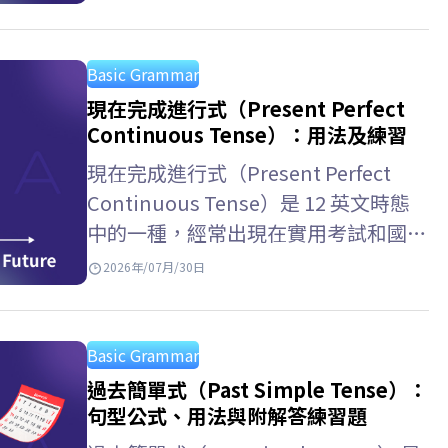
幫助你在英文考試與日常溝通中更有自
信。現在就跟著 ELSA…
Basic Grammar
現在完成進行式（Present Perfect
Continuous Tense）：用法及練習
現在完成進行式（Present Perfect
Continuous Tense）是 12 英文時態
中的一種，經常出現在實用考試和國際
學術考試中。與 ELSA Speak 一起學習
2026年/07月/30日
現在完成進行式用法，以及如何區分現
在完成式和一般現在完成時，掌握如何
表達動作的持續性！ 現在完成進行式
Basic Grammar
是什麼？…
過去簡單式（Past Simple Tense）：
句型公式、用法與附解答練習題