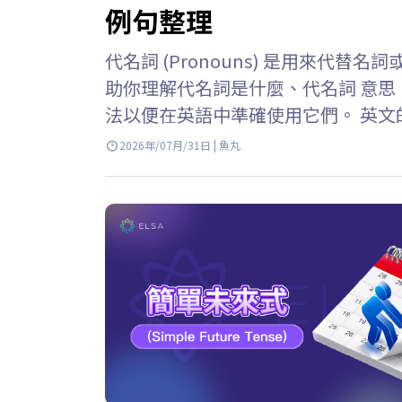
例句整理
代名詞 (Pronouns) 是用來代替名
助你理解代名詞是什麼、代名詞 意
法以便在英語中準確使用它們。 英文的代名
來代替已經提及的名詞或名詞片語的
2026年/07月/31日 | 魚丸
取代的名詞稱為先行詞或前綴。 例子: Li