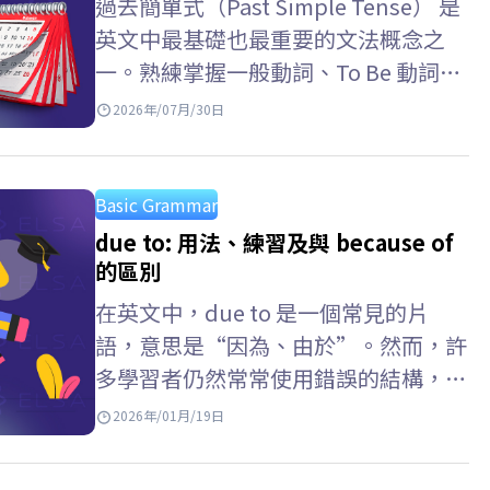
過去簡單式（Past Simple Tense） 是
英文中最基礎也最重要的文法概念之
一。熟練掌握一般動詞、To Be 動詞的
變化規則以及辨識信號詞，將有助於你
2026年/07月/30日
在實際測驗中自信取得高分。跟著
ELSA Speak 一起深入探索以下詳細說
明吧。 過去簡單式是什麼？…
Basic Grammar
due to: 用法、練習及與 because of
的區別
在英文中，due to 是一個常見的片
語，意思是“因為、由於”。然而，許
多學習者仍然常常使用錯誤的結構，或
混淆 because of 與 due to 的用法。
2026年/01月/19日
ELSA Speak…