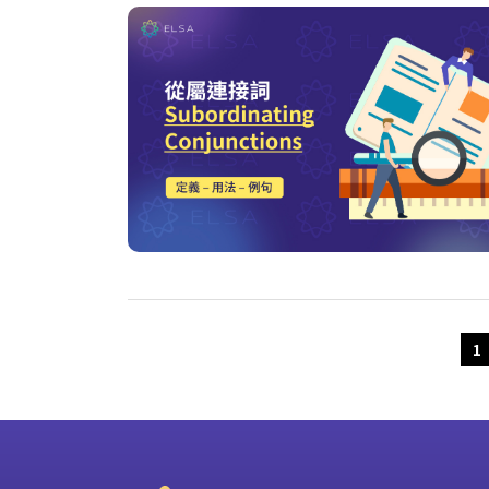
Older Posts
1