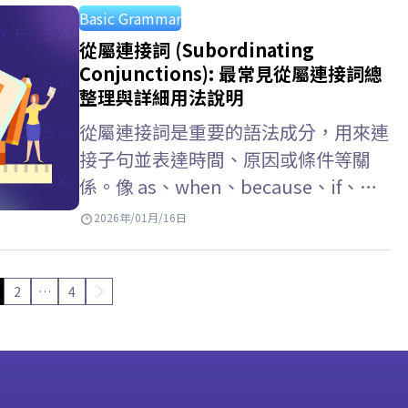
Basic Grammar
從屬連接詞 (Subordinating
Conjunctions): 最常見從屬連接詞總
整理與詳細用法說明
從屬連接詞是重要的語法成分，用來連
接子句並表達時間、原因或條件等關
係。像 as、when、because、if、
that、whether 等詞彙出現頻率極高，
2026年/01月/16日
但也容易引起混淆。本文將搭配 ELSA
Speak，以最淺顯易懂的方式彙整從屬
2
…
4
連接詞用法。 Key Takeaways 從屬連
接詞 (subordinating conjunctions)
…