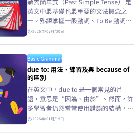
過去簡單式（Past Simple Tense） 是
英文中最基礎也最重要的文法概念之
一。熟練掌握一般動詞、To Be 動詞的
變化規則以及辨識信號詞，將有助於你
2026年/07月/30日
在實際測驗中自信取得高分。跟著
ELSA Speak 一起深入探索以下詳細說
明吧。 過去簡單式是什麼？…
Basic Grammar
due to: 用法、練習及與 because of
的區別
在英文中，due to 是一個常見的片
語，意思是“因為、由於”。然而，許
多學習者仍然常常使用錯誤的結構，或
混淆 because of 與 due to 的用法。
2026年/01月/19日
ELSA Speak…