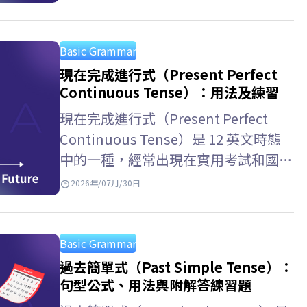
幫助你在英文考試與日常溝通中更有自
信。現在就跟著 ELSA…
Basic Grammar
現在完成進行式（Present Perfect
Continuous Tense）：用法及練習
現在完成進行式（Present Perfect
Continuous Tense）是 12 英文時態
中的一種，經常出現在實用考試和國際
學術考試中。與 ELSA Speak 一起學習
2026年/07月/30日
現在完成進行式用法，以及如何區分現
在完成式和一般現在完成時，掌握如何
表達動作的持續性！ 現在完成進行式
Basic Grammar
是什麼？…
過去簡單式（Past Simple Tense）：
句型公式、用法與附解答練習題