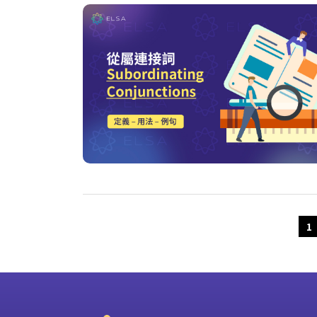
Older Posts
1