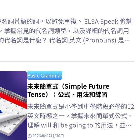
詞或名詞片語的詞，以避免重複。 ELSA Speak 將幫
思，掌握常見的代名詞類型，以及詳細的代名詞用
詞是什麼？ 代名詞 英文 (Pronouns) 是用
詞，可以避免重複，使句子更簡潔自然。被代名詞
nda is…
Basic Grammar
未來簡單式（Simple Future
Tense）：公式、用法和練習
未來簡單式是小學到中學階段必學的12
英文時態之一。掌握未來簡單式公式、
理解 will 和 be going to 的用法，並了
解未來簡單式 未來進行式的差別，將
2026年/07月/30日