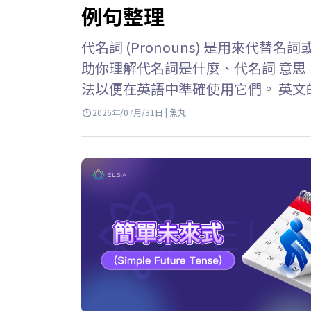
例句整理
代名詞 (Pronouns) 是用來代替名
助你理解代名詞是什麼、代名詞 意
法以便在英語中準確使用它們。 英文的代名
來代替已經提及的名詞或名詞片語的
2026年/07月/31日 | 魚丸
取代的名詞稱為先行詞或前綴。 例子: Li