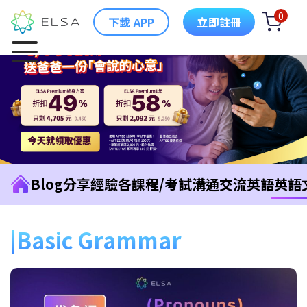
0
下載 APP
立即註冊
Blog
分享經驗
各課程/考試
溝通交流英語
英語
Basic Grammar