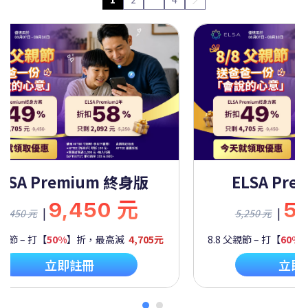
LSA Premium 一年
ELSA Prem
5,250 元
9,
|
|
,250 元
9,450 元
節 – 打【
60%
】折，最高減
2,092元
8.8 父親節 – 打【
50%
】
立即註冊
立即註