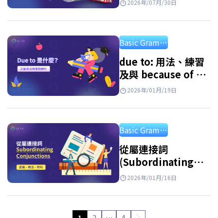
2026年/07月/30日
解答練習題
Basic Grammar
due to: 用法、練習
及與 because of 的
區別
2026年/01月/19日
Basic Grammar
從屬連接詞
(Subordinating
Conjunctions): 最
2026年/01月/16日
常見從屬連接詞總整
理與詳細用法說明
1
2
…
4