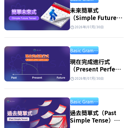
名詞片語的詞，可以避免重複，使句子更簡潔
自然。被代名詞取代的名詞稱為先行詞或前
未來簡單式
（Simple Future
綴。 例子: Linda is…
Tense）：公式、用
2026年/07月/30日
法和練習
Basic Grammar
現在完成進行式
（Present Perfect
Continuous
2026年/07月/30日
Tense）：用法及練
習
Basic Grammar
過去簡單式（Past
Simple Tense）：
句型公式、用法與附