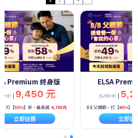
A Premium 一年
ELSA Premiu
5,250 元
9,45
|
|
元
9,450 元
 打【
60%
】折，最高減
2,092元
8.8 父親節 – 打【
50%
】折，最
立即註冊
立即註冊