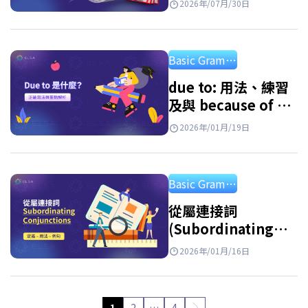
2026年/07月/30日
解答練習題
Basic Grammar
due to: 用法、練習
及與 because of 的
區別
2026年/01月/19日
Basic Grammar
從屬連接詞
(Subordinating
Conjunctions): 最
2026年/01月/16日
常見從屬連接詞總整
理與詳細用法說明
1
2
…
4