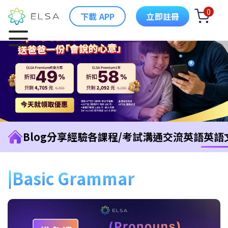
0
下載 APP
立即註冊
Blog
分享經驗
各課程/考試
溝通交流英語
英語
Basic Grammar