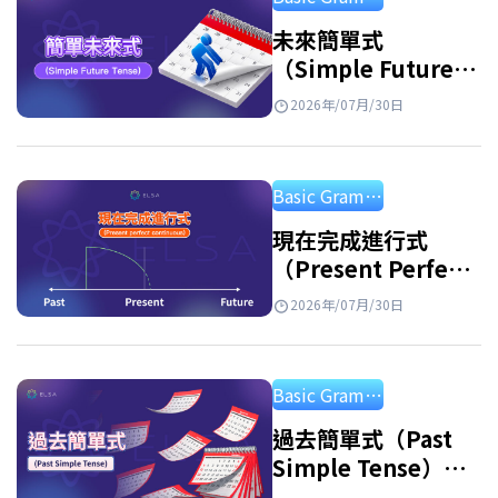
名詞片語的詞，可以避免重複，使句子更簡潔
自然。被代名詞取代的名詞稱為先行詞或前
未來簡單式
（Simple Future
綴。 例子: Linda is…
Tense）：公式、用
2026年/07月/30日
法和練習
Basic Grammar
現在完成進行式
（Present Perfect
Continuous
2026年/07月/30日
Tense）：用法及練
習
Basic Grammar
過去簡單式（Past
Simple Tense）：
句型公式、用法與附