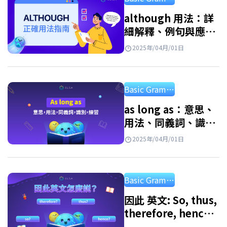
麼? 祈使句 （Imperatives）是一種用來表達要
求、命令、建議、勸告或警告的句型。在英文
although 用法：詳
細解釋、例句與應用
中，祈使句通常以動詞原形（bare infinitive）
練習
開頭，並省略主詞，因為說話者/寫作者假設聽
2025年/04月/01日
話者就是行動的主體。 祈使句的例子: Close
the door. (把門關上。) Please sit…
Basic Grammar
as long as：意思、
用法、同義詞、識別
及練習
2025年/04月/01日
Basic Grammar
因此 英文: So, thus,
therefore, hence
的用法