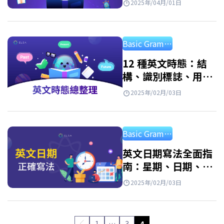
2025年/04月/01日
Basic Grammar
12 種英文時態：結
構、識別標誌、用
法、記憶技巧與應用
2025年/02月/03日
練習
Basic Grammar
英文日期寫法全面指
南：星期、日期、月
份、年份以及正確結
2025年/02月/03日
構
1
…
3
4