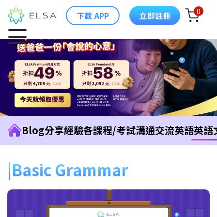
0
下載 APP
立即註冊
Blog
分享經驗
各課程/考試
溝通交流英語
英語
Basic Grammar