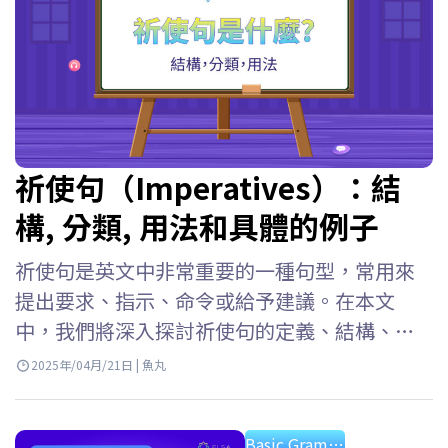
祈使句（Imperatives）：結
構, 分類, 用法和具體的例子
祈使句是英文中非常重要的一種句型，常用來
提出要求、指示、命令或給予建議。在本文
中，我們將深入探討祈使句的定義、結構、分
類及在不同情境下的使用方式，並搭配詳細的
2025年/04月/21日 | 魚丸
例句說明，讓你能夠輕鬆掌握並靈活運用。現
在就和 ELSA Speak 一起學習吧！ 祈使句是什
Basic Grammar