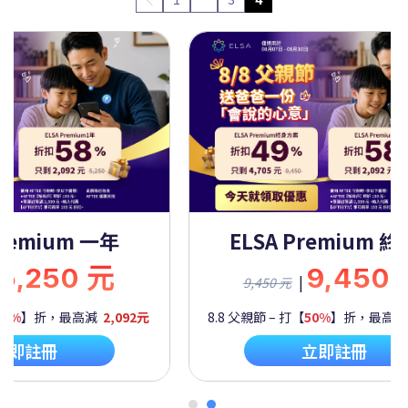
Premium 一年
ELSA Premium 
5,250 元
9,450
|
9,450 元
60%
】折，最高減
2,092元
8.8 父親節 – 打【
50%
】折，最高
立即註冊
立即註冊