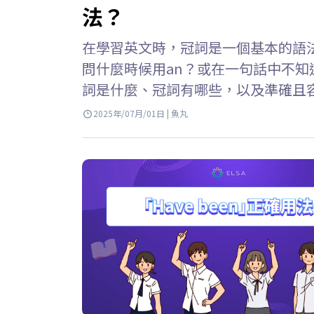
法？
在學習英文時，冠詞是一個基本的語
問什麼時候用an？或在一句話中不知道th
詞是什麼、冠詞有哪些，以及準確且容易記住 
冠詞 英文 是指用在名詞前的詞語，包括: a,
2025年/07月/01日 | 魚丸