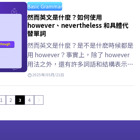
Basic Grammar
然而英文是什麼？如何使用
however、nevertheless 和具體代
替單詞
然而英文是什麼？是不是什麽時候都是
用 however？事實上，除了 however
用法之外，還有許多詞語和結構表示
“然而”，例如 nevertheless,
2025年/05月/21日
whereas, while。 ELSA Speak 將幫助
你了解如何使用這些單字、如何區分它
1
2
3
4
們以及應避免的常見錯誤。 Key…