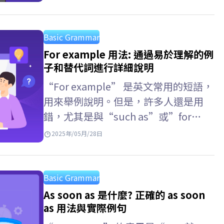
Basic Grammar
For example 用法: 通過易於理解的例
子和替代詞進行詳細說明
“For example” 是英文常用的短語，
用來舉例說明。但是，許多人還是用
錯，尤其是與“such as”或”for
instance”相比。 ELSA Speak 將幫助
2025年/05月/28日
你了解 for example…
Basic Grammar
As soon as 是什麼? 正確的 as soon
as 用法與實際例句