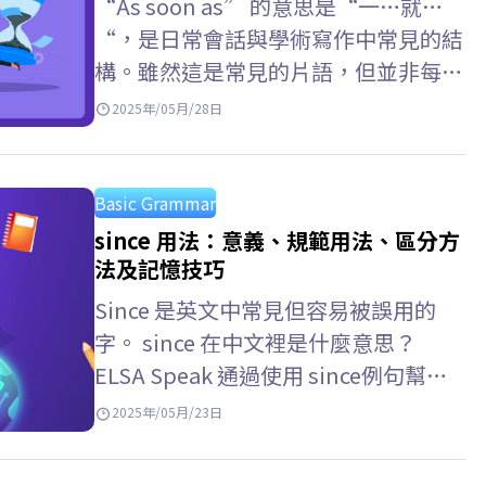
“As soon as” 的意思是“一…就…
“，是日常會話與學術寫作中常見的結
構。雖然這是常見的片語，但並非每個
人都能正確使用。本文將透過實際例句
2025年/05月/28日
與快速記憶技巧，幫助你全面掌握 as
soon as 的正確用法。 As soon…
Basic Grammar
since 用法：意義、規範用法、區分方
法及記憶技巧
Since 是英文中常見但容易被誤用的
字。 since 在中文裡是什麼意思？
ELSA Speak 通過使用 since例句幫助
你理解 since 的意思、結構和正確用
2025年/05月/23日
法。從完成時態到短語“as,…