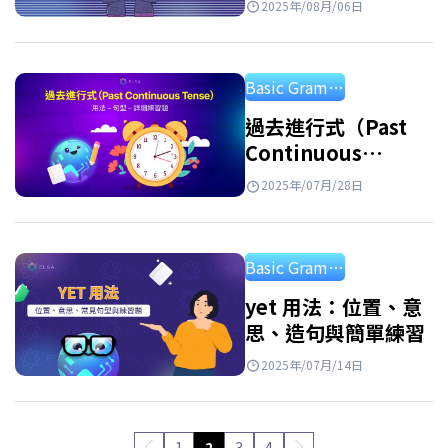
簡單式(Simple Present…
2025年/08月/06日
習題
Basic Grammar
過去進行式（Past
Continuous
Tense）: 用法、結
2025年/07月/28日
構、對比與例子
Basic Grammar
yet 用法：位置、意
思、造句與簡單練習
2025年/07月/14日
1
2
3
4