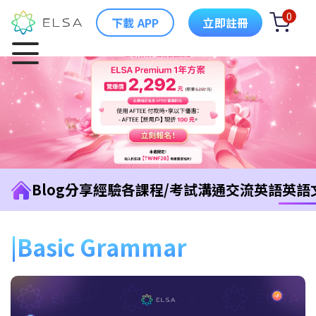
0
下載 APP
立即註冊
Blog
分享經驗
各課程/考試
溝通交流英語
英語
Basic Grammar