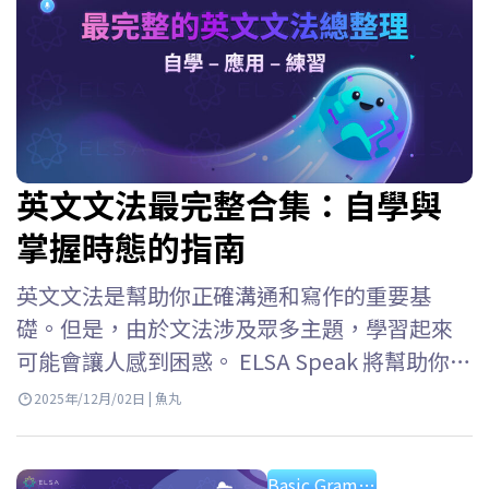
英文文法最完整合集：自學與
掌握時態的指南
英文文法是幫助你正確溝通和寫作的重要基
礎。但是，由於文法涉及眾多主題，學習起來
可能會讓人感到困惑。 ELSA Speak 將幫助你從
基礎到高級掌握英文文法，易於理解，易於應
2025年/12月/02日 | 魚丸
用。 基礎英文文法的重要性 你通常會通過聽、
說、讀、寫這四項基本技能接觸英語。英文文
Basic Grammar