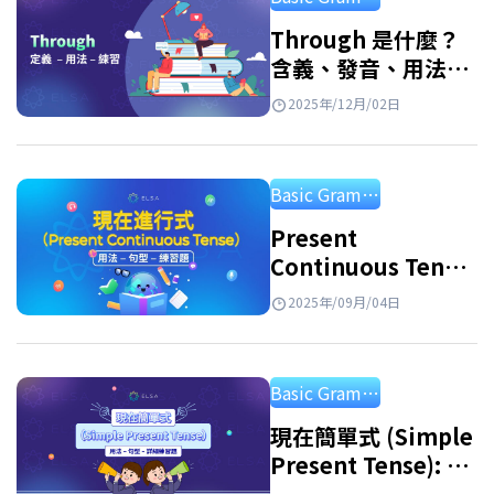
法可以被視為你運用這四項技能的基礎。 英文
文法是指將句子依照正確的順序排列，使詞語
Through 是什麼？
含義、發音、用法、
和成分之間具有正確的關係和和諧性的方
例句與常用片語
法。。文法規則幫助你建立完整、正確的句
2025年/12月/02日
子，從而準確、適當地傳達訊息。 英文文法是
一套與語言要素相關的規則，例如詞彙、片
Basic Grammar
語、子句、句子和段落。隨著時間的推移和實
際應用，英語語法或多或少地進行了調整，以
Present
Continuous Tense
便更好地服務生活。 英文文法總整理：十二種
(現在進行式): 用法、
基本英文時態 一共有12種英文時態，這些時態
2025年/09月/04日
加-ing的規則和練習
表示動作發生在過去、現在或未來。每種時態
都有其獨特的識別標識和對應的句子結構。快
Basic Grammar
來學習英文文法 時態吧！ 英文時態：現在式 表
示現在時間的時態有四種：一般現在式、現在
現在簡單式 (Simple
Present Tense): 定
完成式、現在進行式、現在完成進行式。 現在
義、用法、句型與練