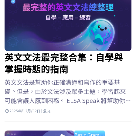
英文文法最完整合集：自學與
掌握時態的指南
英文文法是幫助你正確溝通和寫作的重要基
礎。但是，由於文法涉及眾多主題，學習起來
可能會讓人感到困惑。 ELSA Speak 將幫助你從
基礎到高級掌握英文文法，易於理解，易於應
2025年/12月/02日 | 魚丸
用。 基礎英文文法的重要性 你通常會通過聽、
說、讀、寫這四項基本技能接觸英語。英文文
Basic Grammar