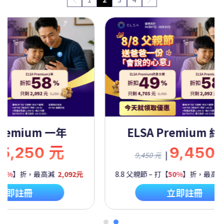
Premium 一年
ELSA Premium 
5,250 元
9,450
|
9,450 元
60%
】折，最高減
2,092元
8.8 父親節 – 打【
50%
】折，最高
立即註冊
立即註冊