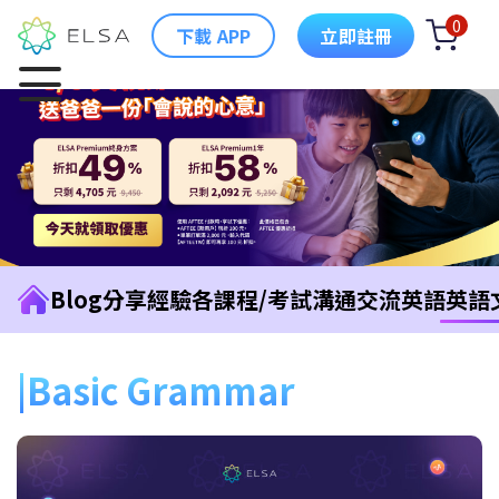
0
下載 APP
立即註冊
Blog
分享經驗
各課程/考試
溝通交流英語
英語
Basic Grammar