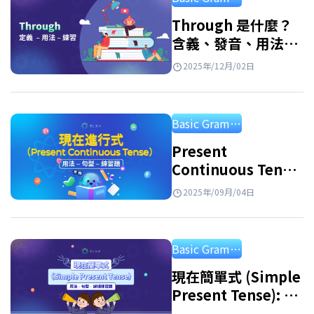
法可以被視為你運用這四項技能的基礎。 英文
文法是指將句子依照正確的順序排列，使詞語
Through 是什麼？
含義、發音、用法、
和成分之間具有正確的關係和和諧性的方
例句與常用片語
法。。文法規則幫助你建立完整、正確的句
2025年/12月/02日
子，從而準確、適當地傳達訊息。 英文文法是
一套與語言要素相關的規則，例如詞彙、片
Basic Grammar
語、子句、句子和段落。隨著時間的推移和實
際應用，英語語法或多或少地進行了調整，以
Present
Continuous Tense
便更好地服務生活。 英文文法總整理：十二種
(現在進行式): 用法、
基本英文時態 一共有12種英文時態，這些時態
2025年/09月/04日
加-ing的規則和練習
表示動作發生在過去、現在或未來。每種時態
都有其獨特的識別標識和對應的句子結構。快
Basic Grammar
來學習英文文法 時態吧！ 英文時態：現在式 表
示現在時間的時態有四種：一般現在式、現在
現在簡單式 (Simple
Present Tense): 定
完成式、現在進行式、現在完成進行式。 現在
義、用法、句型與練