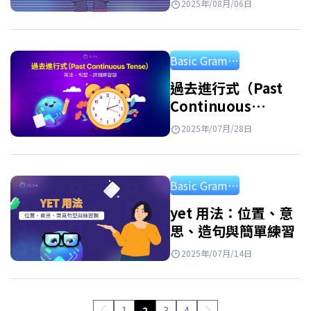
簡單式(Simple Present…
2025年/08月/06日
習題
Basic Grammar
過去進行式（Past
Continuous
Tense）: 用法、結
2025年/07月/28日
構、對比與例子
Basic Grammar
yet 用法：位置、意
思、造句與簡單練習
2025年/07月/14日
1
2
3
4