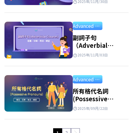
2025年/11月/30日
Advanced Grammar
副詞子句
（Adverbial
Clause）：定義、分
2025年/11月/03日
類、用法、例句與練
習
Advanced Grammar
所有格代名詞
(Possessive
Pronouns): 用法、
2025年/09月/22日
區別和練習
1
2