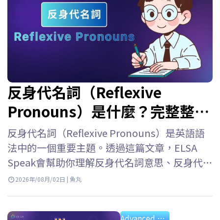
反身代名詞（Reflexive
Pronouns）是什麼？完整整理
用法、位置、表格與練習題
反身代名詞（Reflexive Pronouns）是英語語
法中的一個重要主題。透過這篇文章，ELSA
Speak會幫助你理解反身代名詞意思、反身代名
詞用法、反身代名詞位置、如何與人稱代名詞
2026年/08月/02日 | 魚丸
區分開來，並透過例句與練習題加深理解。 反
身代名詞是什麼？ 反身代名詞的意思 反身代名
Advanced Grammar