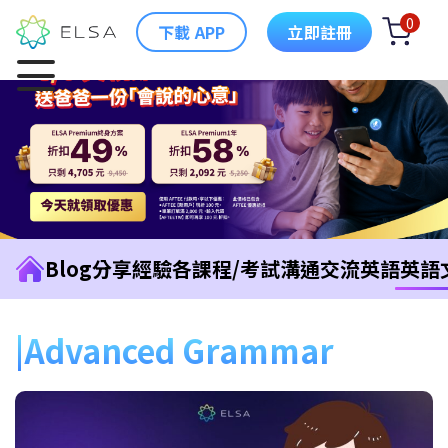
0
下載 APP
立即註冊
Blog
分享經驗
各課程/考試
溝通交流英語
英語
Advanced Grammar