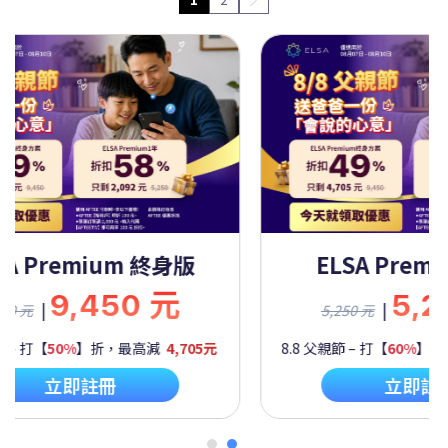
 Premium 一年
ELSA Premium
5,250 元
9,45
|
|
9,450 元
打【
60%
】折，最高減
2,092元
8.8 父親節 – 打【
50%
】折，最
立即註冊
立即註冊