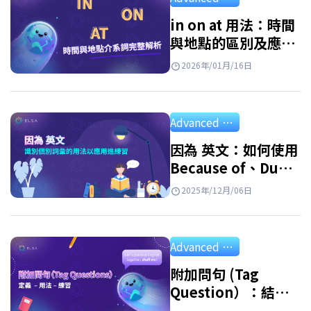
詞 英文 (Reflexive Pronouns) 是指句子中的主
詞和受詞指涉同一個人或事物時，用來指稱執
in on at 用法：時間
與地點的區別及應用
行動作的人或物的代名詞。此外，反身代名詞
練習
也用於強調主詞或表示由自己完成某個動作。
2026年/01月/16日
例子: She hurt herself. (她傷害了自己。)…
Advanced Grammar
因為 英文：如何使用
Because of、Due
to、Owing to 以及
2025年/12月/06日
其同義詞
Advanced Grammar
附加問句 (Tag
Question）：結
構、用法和應用練習