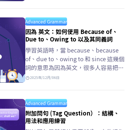
Advanced Grammar
因為 英文：如何使用 Because of、
Due to、Owing to 以及其同義詞
學習英語時，當 because、because
of、due to、owing to 和 since 這幾個
詞的意思為因為英文，很多人容易把它
們混淆 。雖然，意思相同，但每個結
2025年/12月/06日
構卻有不用的用法。本文 ELSA…
Advanced Grammar
附加問句 (Tag Question）：結構、
用法和應用練習