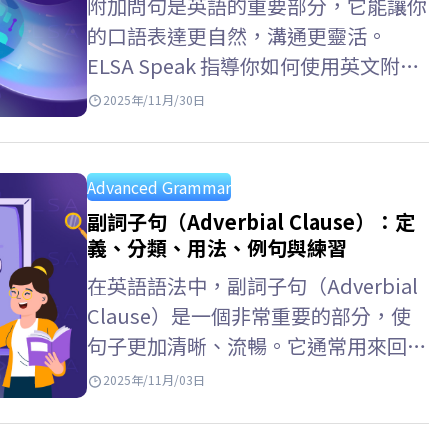
附加問句是英語的重要部分，它能讓你
的口語表達更自然，溝通更靈活。
ELSA Speak 指導你如何使用英文附加
問句，例如與 let’s、let us、had
2025年/11月/30日
better、have to 等連用的附加問句，
以及附加問句用法、常見錯誤以及練習
題。 Key…
Advanced Grammar
副詞子句（Adverbial Clause）：定
義、分類、用法、例句與練習
在英語語法中，副詞子句（Adverbial
Clause）是一個非常重要的部分，使
句子更加清晰、流暢。它通常用來回答
「when（何時）、where（在哪
2025年/11月/03日
裡）、why（為什麼）、how（如
何）」等問題，並由從屬連接詞引導。