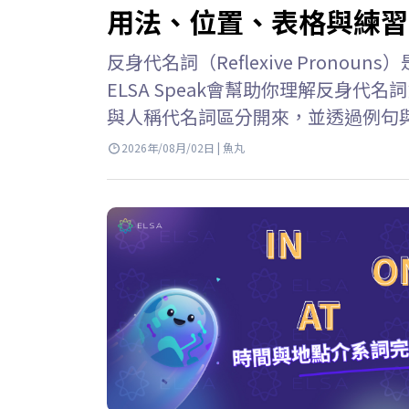
用法、位置、表格與練習
反身代名詞（Reflexive Pron
ELSA Speak會幫助你理解反身
與人稱代名詞區分開來，並透過例句與
名詞的意思 反身代名詞 英文 (Reflex
2026年/08月/02日 | 魚丸
個人或事物時，用來指稱執行動作的
詞或表示由自己完成某個動作。 例子: She 