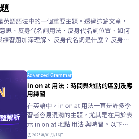
題
ouns）是英語語法中的一個重要主題。透過這篇文章，
代名詞意思、反身代名詞用法、反身代名詞位置、如何
練習題加深理解。 反身代名詞是什麼？ 反身代
ive Pronouns) 是指句子中的主詞和受詞指涉同一
人或物的代名詞。此外，反身代名詞也用於強調主
hurt herself. (她傷害了自己。)…
Advanced Grammar
in on at 用法：時間與地點的區別及應
用練習
在英語中，in on at 用法一直是許多學
習者容易混淆的主題，尤其是在用於表
示 in on at 地點 用法 與時間。以下文
章將幫助你全面掌握英語中in…
2026年/01月/16日