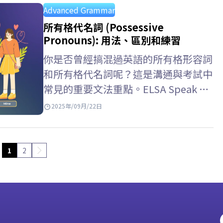
因此，讓我們與 ELSA Speak 一起學習
Advanced Grammar
副詞子句英文, 副詞子句用法與副詞子
所有格代名詞 (Possessive
句練習。 Key takeaways 副詞子句是
Pronouns): 用法、區別和練習
由從屬連接詞開頭的從屬子句，具有副
你是否曾經搞混過英語的所有格形容詞
詞的功能，用來修飾動詞、形容詞、副
和所有格代名詞呢？這是溝通與考試中
詞或整個主要子句（如時間、原因、條
常見的重要文法重點。ELSA Speak 幫
件、目的、讓步等）。它不能獨立存
你理解所有格代名詞的用法，搭配生活
2025年/09月/22日
在，必須與主句搭配使用。 位置 –…
化例子，並透過多元練習來避免混淆。
Key Takeaways – 所有格代名詞
(Possessive Pronouns) 是人稱代名詞
1
2
的一種形式，用來表示某物屬於某人。
–…