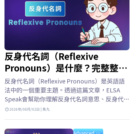
反身代名詞（Reflexive
Pronouns）是什麼？完整整理
用法、位置、表格與練習題
反身代名詞（Reflexive Pronouns）是英語語
法中的一個重要主題。透過這篇文章，ELSA
Speak會幫助你理解反身代名詞意思、反身代名
詞用法、反身代名詞位置、如何與人稱代名詞
2026年/08月/02日 | 魚丸
區分開來，並透過例句與練習題加深理解。 反
身代名詞是什麼？ 反身代名詞的意思 反身代名
Advanced Grammar