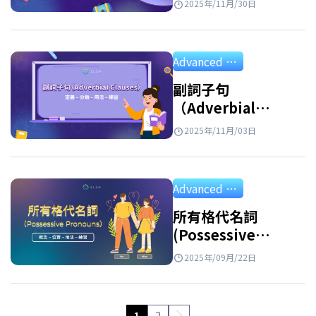
2025年/11月/30日
Advanced Grammar
副詞子句
（Adverbial
Clause）：定義、分
2025年/11月/03日
類、用法、例句與練
習
Advanced Grammar
所有格代名詞
(Possessive
Pronouns): 用法、
2025年/09月/22日
區別和練習
1
2