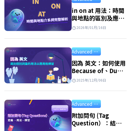
詞 英文 (Reflexive Pronouns) 是指句子中的主
詞和受詞指涉同一個人或事物時，用來指稱執
in on at 用法：時間
與地點的區別及應用
行動作的人或物的代名詞。此外，反身代名詞
練習
也用於強調主詞或表示由自己完成某個動作。
2026年/01月/16日
例子: She hurt herself. (她傷害了自己。)…
Advanced Grammar
因為 英文：如何使用
Because of、Due
to、Owing to 以及
2025年/12月/06日
其同義詞
Advanced Grammar
附加問句 (Tag
Question）：結
構、用法和應用練習