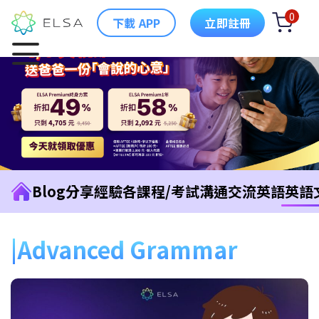
0
下載 APP
立即註冊
Blog
分享經驗
各課程/考試
溝通交流英語
英語
Advanced Grammar