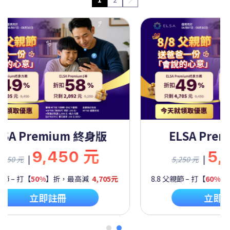
A Premium 一年
ELSA Premiu
5,250 元
9,45
|
|
元
9,450 元
 打【
60%
】折，最高減
2,092元
8.8 父親節 – 打【
50%
】折，最
立即註冊
立即註冊