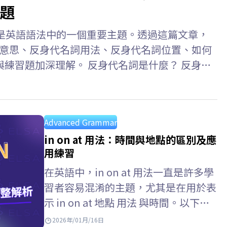
題
ouns）是英語語法中的一個重要主題。透過這篇文章，
代名詞意思、反身代名詞用法、反身代名詞位置、如何
練習題加深理解。 反身代名詞是什麼？ 反身代
ive Pronouns) 是指句子中的主詞和受詞指涉同一
人或物的代名詞。此外，反身代名詞也用於強調主
hurt herself. (她傷害了自己。)…
Advanced Grammar
in on at 用法：時間與地點的區別及應
用練習
在英語中，in on at 用法一直是許多學
習者容易混淆的主題，尤其是在用於表
示 in on at 地點 用法 與時間。以下文
章將幫助你全面掌握英語中in…
2026年/01月/16日