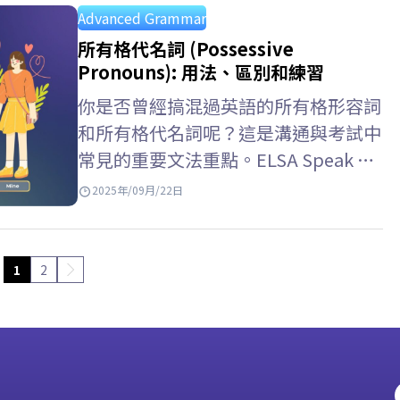
因此，讓我們與 ELSA Speak 一起學習
Advanced Grammar
副詞子句英文, 副詞子句用法與副詞子
所有格代名詞 (Possessive
句練習。 Key takeaways 副詞子句是
Pronouns): 用法、區別和練習
由從屬連接詞開頭的從屬子句，具有副
你是否曾經搞混過英語的所有格形容詞
詞的功能，用來修飾動詞、形容詞、副
和所有格代名詞呢？這是溝通與考試中
詞或整個主要子句（如時間、原因、條
常見的重要文法重點。ELSA Speak 幫
件、目的、讓步等）。它不能獨立存
你理解所有格代名詞的用法，搭配生活
2025年/09月/22日
在，必須與主句搭配使用。 位置 –…
化例子，並透過多元練習來避免混淆。
Key Takeaways – 所有格代名詞
(Possessive Pronouns) 是人稱代名詞
1
2
的一種形式，用來表示某物屬於某人。
–…