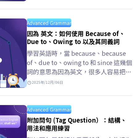
Advanced Grammar
因為 英文：如何使用 Because of、
Due to、Owing to 以及其同義詞
學習英語時，當 because、because
of、due to、owing to 和 since 這幾個
詞的意思為因為英文，很多人容易把它
們混淆 。雖然，意思相同，但每個結
2025年/12月/06日
構卻有不用的用法。本文 ELSA…
Advanced Grammar
附加問句 (Tag Question）：結構、
用法和應用練習