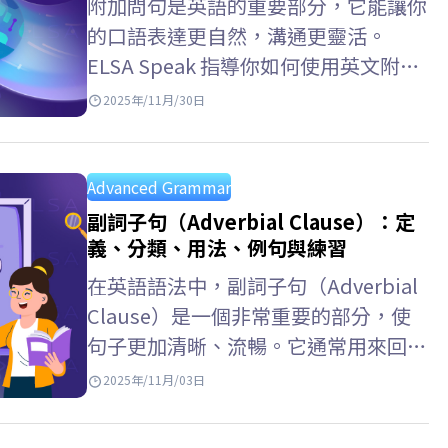
附加問句是英語的重要部分，它能讓你
的口語表達更自然，溝通更靈活。
ELSA Speak 指導你如何使用英文附加
問句，例如與 let’s、let us、had
2025年/11月/30日
better、have to 等連用的附加問句，
以及附加問句用法、常見錯誤以及練習
題。 Key…
Advanced Grammar
副詞子句（Adverbial Clause）：定
義、分類、用法、例句與練習
在英語語法中，副詞子句（Adverbial
Clause）是一個非常重要的部分，使
句子更加清晰、流暢。它通常用來回答
「when（何時）、where（在哪
2025年/11月/03日
裡）、why（為什麼）、how（如
何）」等問題，並由從屬連接詞引導。