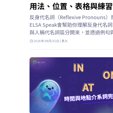
用法、位置、表格與練習
反身代名詞（Reflexive Pron
ELSA Speak會幫助你理解反身
與人稱代名詞區分開來，並透過例句與
名詞的意思 反身代名詞 英文 (Reflex
2026年/08月/02日 | 魚丸
個人或事物時，用來指稱執行動作的
詞或表示由自己完成某個動作。 例子: She 