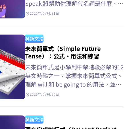
Speak 將幫助你理解代名詞是什麼、代
名詞 意思，掌握常見的代名詞類型，
2026年/07月/31日
以及詳細的代名詞用法以便在英語中準
確使用它們。 英文的代名詞是什麼？
代名詞 英文…
英語文法
未來簡單式（Simple Future
Tense）：公式、用法和練習
未來簡單式是小學到中學階段必學的12
英文時態之一。掌握未來簡單式公式、
理解 will 和 be going to 的用法，並了
解未來簡單式 未來進行式的差別，將
2026年/07月/30日
幫助你在英文考試與日常溝通中更有自
信。現在就跟著 ELSA…
英語文法