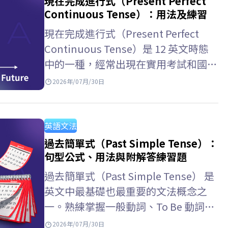
現在完成進行式（Present Perfect
Continuous Tense）：用法及練習
現在完成進行式（Present Perfect
Continuous Tense）是 12 英文時態
中的一種，經常出現在實用考試和國際
學術考試中。與 ELSA Speak 一起學習
2026年/07月/30日
現在完成進行式用法，以及如何區分現
在完成式和一般現在完成時，掌握如何
表達動作的持續性！ 現在完成進行式
英語文法
是什麼？…
過去簡單式（Past Simple Tense）：
句型公式、用法與附解答練習題
過去簡單式（Past Simple Tense） 是
英文中最基礎也最重要的文法概念之
一。熟練掌握一般動詞、To Be 動詞的
變化規則以及辨識信號詞，將有助於你
2026年/07月/30日