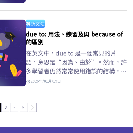
在實際測驗中自信取得高分。跟著
ELSA Speak 一起深入探索以下詳細說
明吧。 過去簡單式是什麼？…
英語文法
due to: 用法、練習及與 because of
的區別
在英文中，due to 是一個常見的片
語，意思是“因為、由於”。然而，許
多學習者仍然常常使用錯誤的結構，或
混淆 because of 與 due to 的用法。
2026年/01月/19日
ELSA Speak…
2
…
5