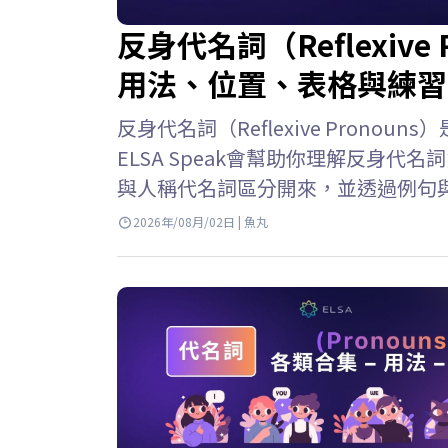
反身代名詞（Reflexiv
用法、位置、表格與練習
反身代名詞（Reflexive Pron
ELSA Speak會幫助你理解反身
與人稱代名詞區分開來，並透過例句與
名詞的意思 反身代名詞 英文 (Reflex
2026年/08月/02日 | 魚丸
個人或事物時，用來指稱執行動作的
詞或表示由自己完成某個動作。 例子: She 