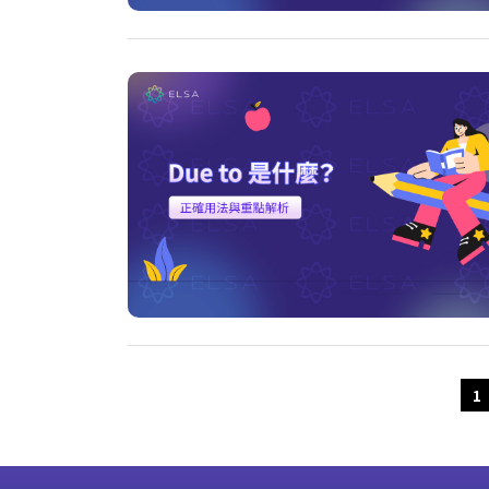
Older Posts
1