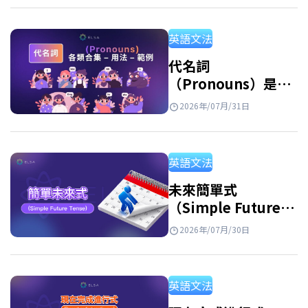
區分開來，並透過例句與練習題加深理解。 反
身代名詞是什麼？ 反身代名詞的意思 反身代名
英語文法
詞 英文 (Reflexive Pronouns) 是指句子中的主
詞和受詞指涉同一個人或事物時，用來指稱執
代名詞
（Pronouns）是什
行動作的人或物的代名詞。此外，反身代名詞
麼？英文代名詞種
也用於強調主詞或表示由自己完成某個動作。
2026年/07月/31日
類、用法與例句整理
例子: She hurt herself. (她傷害了自己。)…
英語文法
未來簡單式
（Simple Future
Tense）：公式、用
2026年/07月/30日
法和練習
英語文法