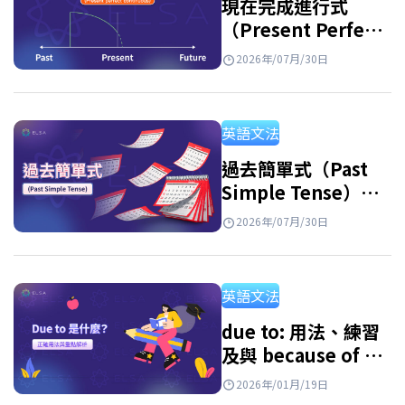
現在完成進行式
（Present Perfect
Continuous
2026年/07月/30日
Tense）：用法及練
習
英語文法
過去簡單式（Past
Simple Tense）：
句型公式、用法與附
2026年/07月/30日
解答練習題
英語文法
due to: 用法、練習
及與 because of 的
區別
2026年/01月/19日