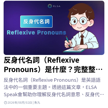
反身代名詞（Reflexive
Pronouns）是什麼？完整整理
用法、位置、表格與練習題
反身代名詞（Reflexive Pronouns）是英語語
法中的一個重要主題。透過這篇文章，ELSA
Speak會幫助你理解反身代名詞意思、反身代名
詞用法、反身代名詞位置、如何與人稱代名詞
2026年/08月/02日 | 魚丸