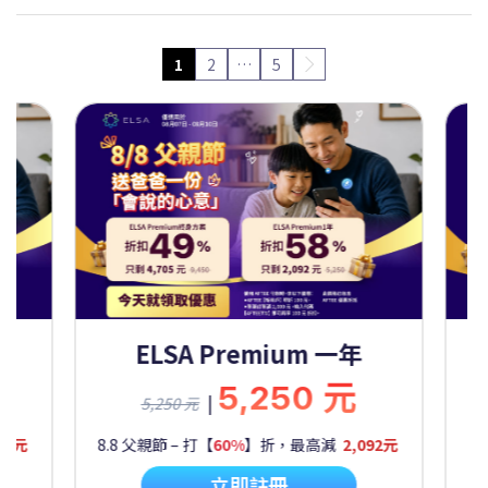
1
2
…
5
Premium 一年
ELSA Premium 
5,250 元
9,450
|
9,450 元
60%
】折，最高減
2,092元
8.8 父親節 – 打【
50%
】折，最高
立即註冊
立即註冊