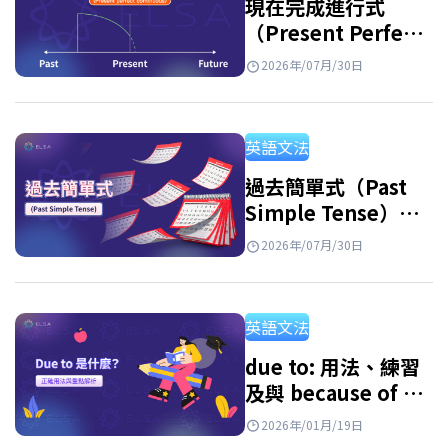
現在完成進行式
（Present Perfect
Continuous
2026年/07月/30日
Tense）：用法及練
習
英語文法
過去簡單式（Past
Simple Tense）：
句型公式、用法與附
2026年/07月/30日
解答練習題
英語文法
due to: 用法、練習
及與 because of 的
區別
2026年/01月/19日