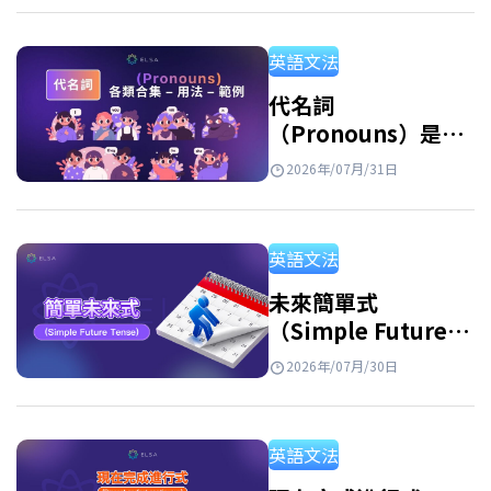
區分開來，並透過例句與練習題加深理解。 反
身代名詞是什麼？ 反身代名詞的意思 反身代名
英語文法
詞 英文 (Reflexive Pronouns) 是指句子中的主
詞和受詞指涉同一個人或事物時，用來指稱執
代名詞
（Pronouns）是什
行動作的人或物的代名詞。此外，反身代名詞
麼？英文代名詞種
也用於強調主詞或表示由自己完成某個動作。
2026年/07月/31日
類、用法與例句整理
例子: She hurt herself. (她傷害了自己。)…
英語文法
未來簡單式
（Simple Future
Tense）：公式、用
2026年/07月/30日
法和練習
英語文法