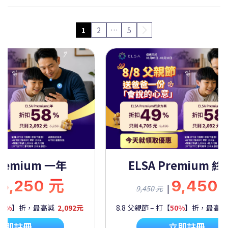
1
2
…
5
Premium 一年
ELSA Premium 
5,250 元
9,450
|
9,450 元
60%
】折，最高減
2,092元
8.8 父親節 – 打【
50%
】折，最高
立即註冊
立即註冊