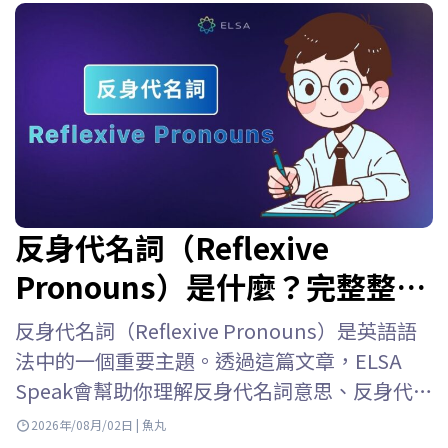
反身代名詞（Reflexive
Pronouns）是什麼？完整整理
用法、位置、表格與練習題
反身代名詞（Reflexive Pronouns）是英語語
法中的一個重要主題。透過這篇文章，ELSA
Speak會幫助你理解反身代名詞意思、反身代名
詞用法、反身代名詞位置、如何與人稱代名詞
2026年/08月/02日 | 魚丸