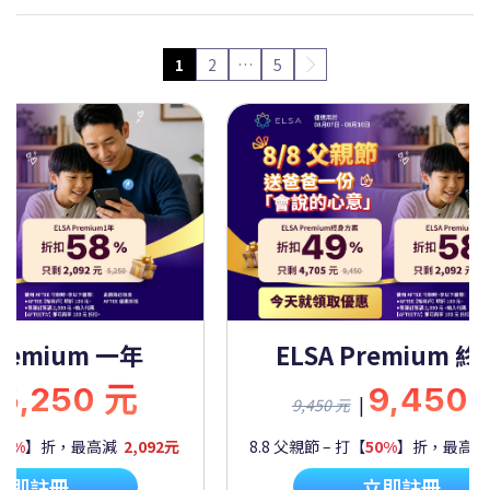
1
2
…
5
Premium 一年
ELSA Premium 
5,250 元
9,450
|
9,450 元
60%
】折，最高減
2,092元
8.8 父親節 – 打【
50%
】折，最高
立即註冊
立即註冊