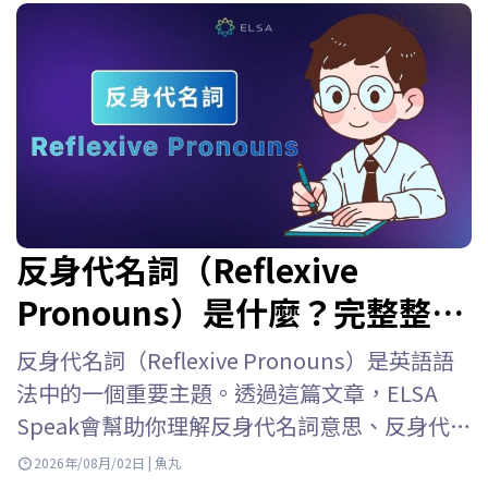
反身代名詞（Reflexive
Pronouns）是什麼？完整整理
用法、位置、表格與練習題
反身代名詞（Reflexive Pronouns）是英語語
法中的一個重要主題。透過這篇文章，ELSA
Speak會幫助你理解反身代名詞意思、反身代名
詞用法、反身代名詞位置、如何與人稱代名詞
2026年/08月/02日 | 魚丸