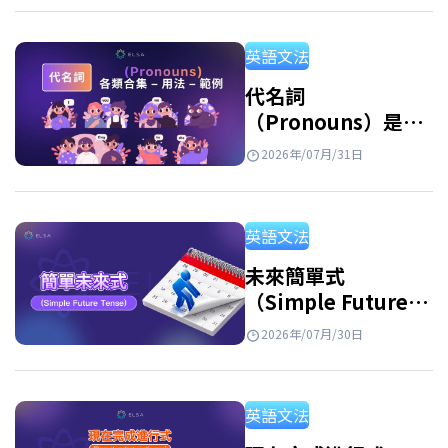
區分開來，並透過例句與練習題加深理解。 反
身代名詞是什麼？ 反身代名詞的意思 反身代名
英語文法
詞 英文 (Reflexive Pronouns) 是指句子中的主
詞和受詞指涉同一個人或事物時，用來指稱執
代名詞
（Pronouns）是什
行動作的人或物的代名詞。此外，反身代名詞
麼？英文代名詞種
也用於強調主詞或表示由自己完成某個動作。
2026年/07月/31日
類、用法與例句整理
例子: She hurt herself. (她傷害了自己。)…
英語文法
未來簡單式
（Simple Future
Tense）：公式、用
2026年/07月/30日
法和練習
英語文法