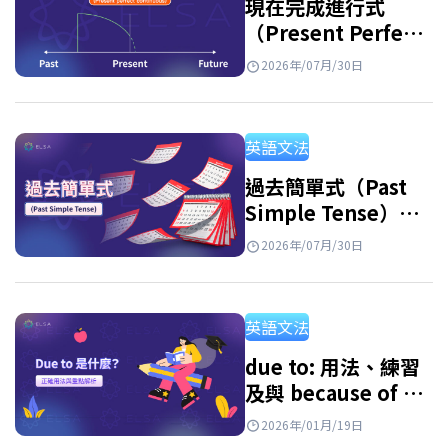
現在完成進行式
（Present Perfect
Continuous
2026年/07月/30日
Tense）：用法及練
習
英語文法
過去簡單式（Past
Simple Tense）：
句型公式、用法與附
2026年/07月/30日
解答練習題
英語文法
due to: 用法、練習
及與 because of 的
區別
2026年/01月/19日