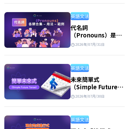
區分開來，並透過例句與練習題加深理解。 反
身代名詞是什麼？ 反身代名詞的意思 反身代名
英語文法
詞 英文 (Reflexive Pronouns) 是指句子中的主
詞和受詞指涉同一個人或事物時，用來指稱執
代名詞
（Pronouns）是什
行動作的人或物的代名詞。此外，反身代名詞
麼？英文代名詞種
也用於強調主詞或表示由自己完成某個動作。
2026年/07月/31日
類、用法與例句整理
例子: She hurt herself. (她傷害了自己。)…
英語文法
未來簡單式
（Simple Future
Tense）：公式、用
2026年/07月/30日
法和練習
英語文法