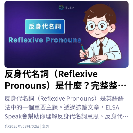
反身代名詞（Reflexive
Pronouns）是什麼？完整整理
用法、位置、表格與練習題
反身代名詞（Reflexive Pronouns）是英語語
法中的一個重要主題。透過這篇文章，ELSA
Speak會幫助你理解反身代名詞意思、反身代名
詞用法、反身代名詞位置、如何與人稱代名詞
2026年/08月/02日 | 魚丸