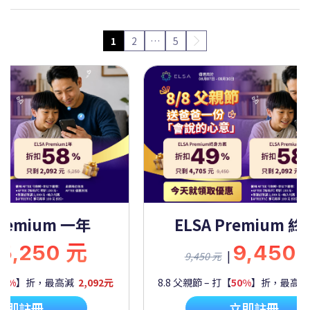
1
2
…
5
Premium 一年
ELSA Premium 
5,250 元
9,450
|
9,450 元
60%
】折，最高減
2,092元
8.8 父親節 – 打【
50%
】折，最高
立即註冊
立即註冊