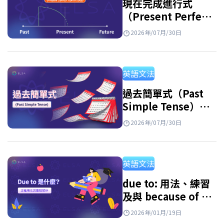
現在完成進行式
（Present Perfect
Continuous
2026年/07月/30日
Tense）：用法及練
習
英語文法
過去簡單式（Past
Simple Tense）：
句型公式、用法與附
2026年/07月/30日
解答練習題
英語文法
due to: 用法、練習
及與 because of 的
區別
2026年/01月/19日