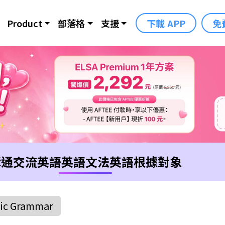
Product
部落格
支援
下載 APP
免
溝通交流英語
英語文法
英語根據對象
ic Grammar