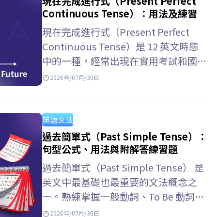
現在完成進行式（Present Perfect
Continuous Tense）：用法及練習
現在完成進行式（Present Perfect
Continuous Tense）是 12 英文時態
中的一種，經常出現在實用考試和國際
學術考試中。與 ELSA Speak 一起學習
2026年/07月/30日
現在完成進行式用法，以及如何區分現
在完成式和一般現在完成時，掌握如何
表達動作的持續性！ 現在完成進行式
英語文法
是什麼？…
過去簡單式（Past Simple Tense）：
句型公式、用法與附解答練習題
過去簡單式（Past Simple Tense） 是
英文中最基礎也最重要的文法概念之
一。熟練掌握一般動詞、To Be 動詞的
變化規則以及辨識信號詞，將有助於你
2026年/07月/30日