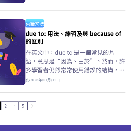
在實際測驗中自信取得高分。跟著
ELSA Speak 一起深入探索以下詳細說
明吧。 過去簡單式是什麼？…
英語文法
due to: 用法、練習及與 because of
的區別
在英文中，due to 是一個常見的片
語，意思是“因為、由於”。然而，許
多學習者仍然常常使用錯誤的結構，或
混淆 because of 與 due to 的用法。
2026年/01月/19日
ELSA Speak…
2
…
5