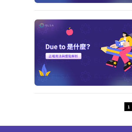
Older Posts
1