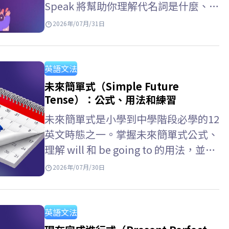
Speak 將幫助你理解代名詞是什麼、代
名詞 意思，掌握常見的代名詞類型，
2026年/07月/31日
以及詳細的代名詞用法以便在英語中準
確使用它們。 英文的代名詞是什麼？
代名詞 英文…
英語文法
未來簡單式（Simple Future
Tense）：公式、用法和練習
未來簡單式是小學到中學階段必學的12
英文時態之一。掌握未來簡單式公式、
理解 will 和 be going to 的用法，並了
解未來簡單式 未來進行式的差別，將
2026年/07月/30日
幫助你在英文考試與日常溝通中更有自
信。現在就跟著 ELSA…
英語文法