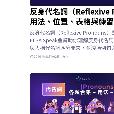
反身代名詞（Reflexiv
用法、位置、表格與練習
反身代名詞（Reflexive Pron
ELSA Speak會幫助你理解反身
與人稱代名詞區分開來，並透過例句與
名詞的意思 反身代名詞 英文 (Reflex
2026年/08月/02日 | 魚丸
個人或事物時，用來指稱執行動作的
詞或表示由自己完成某個動作。 例子: She 