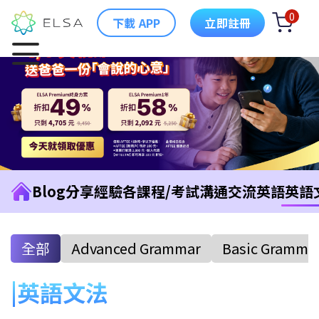
0
下載 APP
立即註冊
Blog
分享經驗
各課程/考試
溝通交流英語
英語
全部
Advanced Grammar
Basic Gramma
英語文法