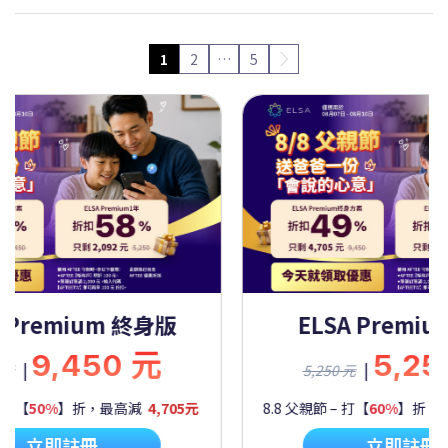
1
2
…
5
 Premium 一年
ELSA Premium
5,250 元
9,450
|
|
9,450 元
【
60%
】折，最高減
2,092元
8.8 父親節 – 打【
50%
】折，最
立即註冊
立即註冊