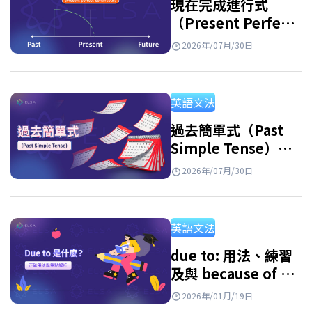
現在完成進行式
（Present Perfect
Continuous
2026年/07月/30日
Tense）：用法及練
習
英語文法
過去簡單式（Past
Simple Tense）：
句型公式、用法與附
2026年/07月/30日
解答練習題
英語文法
due to: 用法、練習
及與 because of 的
區別
2026年/01月/19日