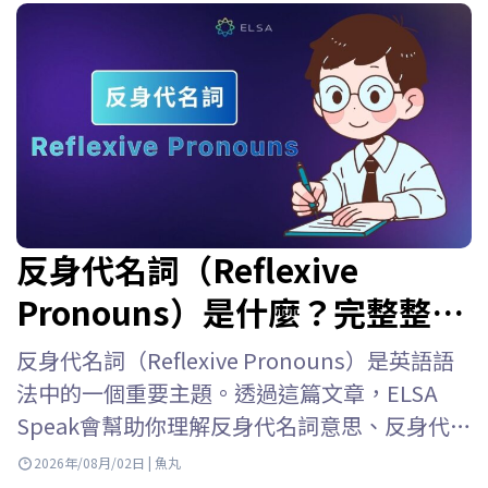
反身代名詞（Reflexive
Pronouns）是什麼？完整整理
用法、位置、表格與練習題
反身代名詞（Reflexive Pronouns）是英語語
法中的一個重要主題。透過這篇文章，ELSA
Speak會幫助你理解反身代名詞意思、反身代名
詞用法、反身代名詞位置、如何與人稱代名詞
2026年/08月/02日 | 魚丸