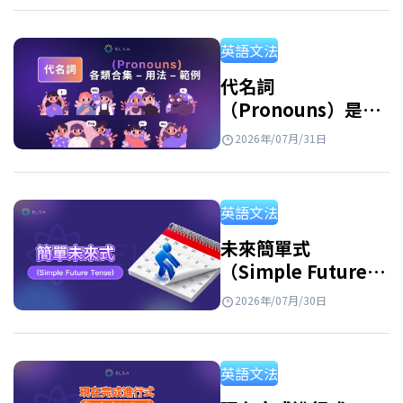
區分開來，並透過例句與練習題加深理解。 反
身代名詞是什麼？ 反身代名詞的意思 反身代名
英語文法
詞 英文 (Reflexive Pronouns) 是指句子中的主
詞和受詞指涉同一個人或事物時，用來指稱執
代名詞
（Pronouns）是什
行動作的人或物的代名詞。此外，反身代名詞
麼？英文代名詞種
也用於強調主詞或表示由自己完成某個動作。
2026年/07月/31日
類、用法與例句整理
例子: She hurt herself. (她傷害了自己。)…
英語文法
未來簡單式
（Simple Future
Tense）：公式、用
2026年/07月/30日
法和練習
英語文法