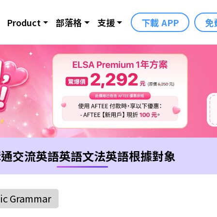
Product
部落格
支援
下載 APP
免
溝通交流英語
英語文法
英語根據對象
ic Grammar