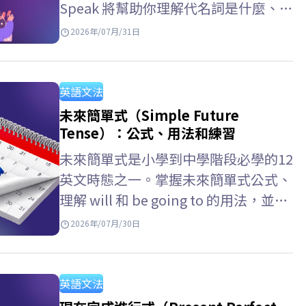
Speak 將幫助你理解代名詞是什麼、代
名詞 意思，掌握常見的代名詞類型，
2026年/07月/31日
以及詳細的代名詞用法以便在英語中準
確使用它們。 英文的代名詞是什麼？
代名詞 英文…
英語文法
未來簡單式（Simple Future
Tense）：公式、用法和練習
未來簡單式是小學到中學階段必學的12
英文時態之一。掌握未來簡單式公式、
理解 will 和 be going to 的用法，並了
解未來簡單式 未來進行式的差別，將
2026年/07月/30日
幫助你在英文考試與日常溝通中更有自
信。現在就跟著 ELSA…
英語文法