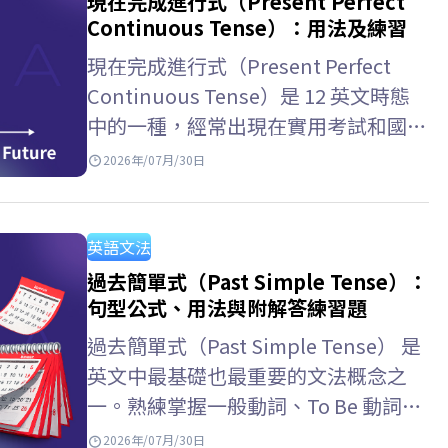
現在完成進行式（Present Perfect
Continuous Tense）：用法及練習
現在完成進行式（Present Perfect
Continuous Tense）是 12 英文時態
中的一種，經常出現在實用考試和國際
學術考試中。與 ELSA Speak 一起學習
2026年/07月/30日
現在完成進行式用法，以及如何區分現
在完成式和一般現在完成時，掌握如何
表達動作的持續性！ 現在完成進行式
英語文法
是什麼？…
過去簡單式（Past Simple Tense）：
句型公式、用法與附解答練習題
過去簡單式（Past Simple Tense） 是
英文中最基礎也最重要的文法概念之
一。熟練掌握一般動詞、To Be 動詞的
變化規則以及辨識信號詞，將有助於你
2026年/07月/30日