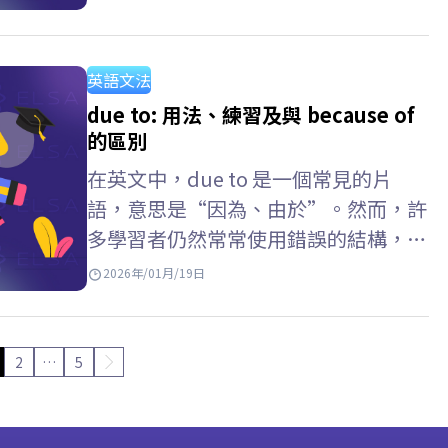
在實際測驗中自信取得高分。跟著
ELSA Speak 一起深入探索以下詳細說
明吧。 過去簡單式是什麼？…
英語文法
due to: 用法、練習及與 because of
的區別
在英文中，due to 是一個常見的片
語，意思是“因為、由於”。然而，許
多學習者仍然常常使用錯誤的結構，或
混淆 because of 與 due to 的用法。
2026年/01月/19日
ELSA Speak…
2
…
5