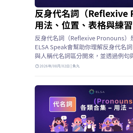
反身代名詞（Reflexiv
用法、位置、表格與練習
反身代名詞（Reflexive Pron
ELSA Speak會幫助你理解反身
與人稱代名詞區分開來，並透過例句與
名詞的意思 反身代名詞 英文 (Reflex
2026年/08月/02日 | 魚丸
個人或事物時，用來指稱執行動作的
詞或表示由自己完成某個動作。 例子: She 