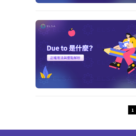
Older Posts
1