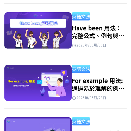
吧！ 可數名詞與不可數名詞的定義 名詞是構成
英文的基本要素，而可數名詞與不可數名詞則
英語文法
是詞性中最基本的部分，在日常交流與考試中
都非常常見。然而，這同時也是最容易讓人混
Have been 用法：
完整公式、例句與用
淆的部分。那麼什麼是可數名詞？什麼是不可
法區別
數名詞？我們接著往下看。 >>更多内容：所有
2025年/05月/30日
關於八種英文詞性：用法、例子及在句子中的
位置 可數名詞 可數名詞 (Countable Nouns)
英語文法
是指能夠單獨存在並可以數出數量的事物名
詞，前面可以加上數字。 例子: An table…
For example 用法:
通過易於理解的例子
和替代詞進行詳細說
2025年/05月/28日
明
英語文法