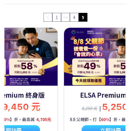
1
…
4
5
 Premium 一年
ELSA Premium
5,250 元
9,45
|
|
9,450 元
打【
60%
】折，最高減
2,092元
8.8 父親節 – 打【
50%
】折，最
立即註冊
立即註冊