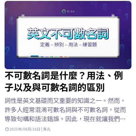
不可數名詞是什麼？用法、例
子以及與可數名詞的區別
詞性是英文基礎而又重要的知識之一。然而，
許多人經常混淆可數名詞與不可數名詞，從而
導致句構和語法錯誤。因此，現在就讓我們跟
著 ELSA Speak 一起學習可數名詞與不可數名詞
2025年/06月/16日 | 魚丸