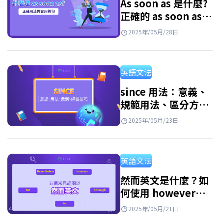
As soon as 是什麼?
正確的 as soon as
用法與實際例句
2025年/05月/28日
英語文法
since 用法：意義、
規範用法、區分方法
及記憶技巧
2025年/05月/23日
英語文法
然而英文是什麼？如
何使用 however、
nevertheless 和具
2025年/05月/21日
體代替單詞