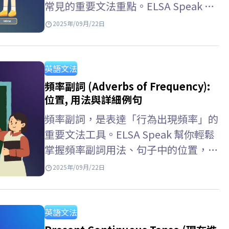
常見的重要文法重點。ELSA Speak 幫
你理解所有格代名詞的用法，搭配生活
2025年/09月/22日
化例子，並透過多元練習來避免混淆。
Key Takeaways – 所有格代名詞
(Possessive Pronouns) 是人稱代名詞
英語文法
的一種形式，用來表示某物屬於某人。
頻率副詞 (Adverbs of Frequency):
–…
位置, 用法與詳細例句
頻率副詞，是表達「行為出現頻率」的
重要文法工具。ELSA Speak 幫你輕鬆
掌握頻率副詞用法、句子中的位置，以
及在一般動詞與 be 動詞搭配時的不
2025年/09月/22日
同，讓你的英文表達更自然流暢。 Key
takeaways 頻率副詞 (Adverbs of…
英語文法