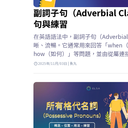
副詞子句（Adverbial
句與練習
在英語語法中，副詞子句（Adverbia
晰、流暢。它通常用來回答「when（
how（如何）」等問題，並由從屬連接詞
副詞子句英文, 副詞子句用法與副詞子句練
2025年/11月/03日 | 魚丸
詞開頭的從屬子句，具有副詞的功能
（如時間、原因、條件、目的、讓步
位置 – 句首: Because it rained, we…