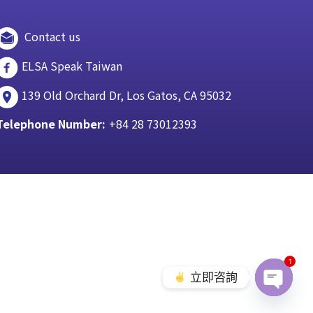
Contact us
ELSA Speak Taiwan
139 Old Orchard Dr, Los Gatos, CA 95032
Telephone Number:
+84 28 73012393
1
立即咨詢
Open c