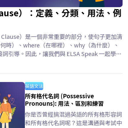
 Clause）：定義、分類、用法、例
l Clause）是一個非常重要的部分，使句子更加清
何時）、where（在哪裡）、why（為什麼）、
引導。因此，讓我們與 ELSA Speak 一起學習
習。 Key takeaways 副詞子句是由從屬連接
，用來修飾動詞、形容詞、副詞或整個主要子句
等）。它不能獨立存在，必須與主句搭配使用。
英語文法
所有格代名詞 (Possessive
Pronouns): 用法、區別和練習
你是否曾經搞混過英語的所有格形容詞
和所有格代名詞呢？這是溝通與考試中