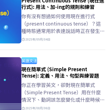
Present Continuous Tense (現在進
行式): 用法、加-ing的規則和練習
你有沒有想過如何使用現在進行式
（present continuous tense）？這
種時態通常用於表達說話時正在發生的
動作或不久的將來的計劃。透過 ELSA
2025年/09月/04日
Speak 的這篇文章，你將學習現在進行
式的用法、加 -ing 的規則、與現在簡
單式的區別以及練習範例。 Key
英語文法
takeaways…
現在簡單式 (Simple Present
Tense): 定義、用法、句型與練習題
你正在學習英文，卻對現在簡單式
（Simple Present Tense）用在什麼
情況下、動詞該怎麼變化或什麼時候加
“s” 感到困惑嗎？這是最基礎的時
2025年/08月/06日