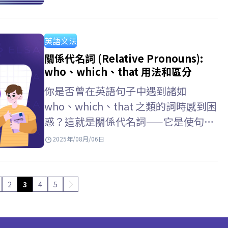
態，常用來描述習慣、事實以及行程安
排。ELSA Speak 將幫助你掌握其句型
結構、正確用法，以及如何與其他時態
英語文法
區分。 Key takeaways:– 用法:…
關係代名詞 (Relative Pronouns):
who、which、that 用法和區分
你是否曾在英語句子中遇到諸如
who、which、that 之類的詞時感到困
惑？這就是關係代名詞——它是使句子
更清晰、更連貫的重要組成部分。在本
2025年/08月/06日
文中，ELSA Speak 將幫助你學習如何
使用關係代名詞、常用規則、逗號的位
置，以及如何區分限定和非限定子句。
2
3
4
5
英語關係代名詞的主要功能 關係代名
詞(Relative pronouns)是句子中最常