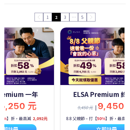
1
2
3
…
5
Premium 一年
ELSA Premium 
5,250 元
9,450
|
9,450 元
60%
】折，最高減
2,092元
8.8 父親節 – 打【
50%
】折，最高
立即註冊
立即註冊