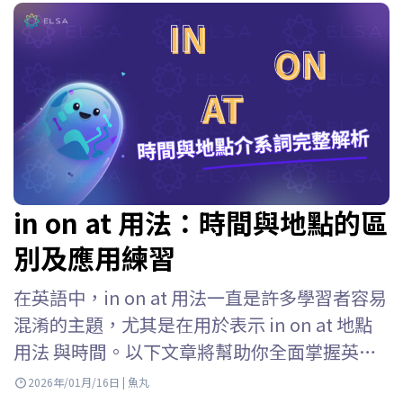
in on at 用法：時間與地點的區
別及應用練習
在英語中，in on at 用法一直是許多學習者容易
混淆的主題，尤其是在用於表示 in on at 地點
用法 與時間。以下文章將幫助你全面掌握英語
中in on at 的用法，依不同語境加以區分，並透
2026年/01月/16日 | 魚丸