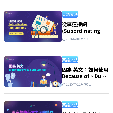
過實際練習加深理解。 Key takeaways…
英語文法
從屬連接詞
(Subordinating
Conjunctions): 最
2026年/01月/16日
常見從屬連接詞總整
理與詳細用法說明
英語文法
因為 英文：如何使用
Because of、Due
to、Owing to 以及
2025年/12月/06日
其同義詞
英語文法