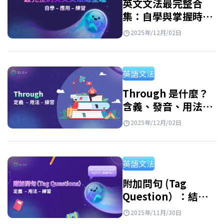
英文文法最完整合
集：自學與掌握時態
的指南
2025年/12月/02日
英語文法
Through 是什麼？
含義、發音、用法、
例句與常用片語
2025年/12月/02日
英語文法
附加問句 (Tag
Question）：結
構、用法和應用練習
2025年/11月/30日