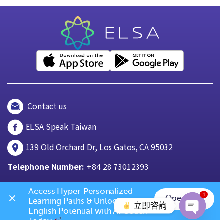
Contact us
ELSA Speak Taiwan
139 Old Orchard Dr, Los Gatos, CA 95032
Telephone Number:
+84 28 73012393
Access Hyper-Personalized 
1
Open App
Learning Paths & Unlock Your 
立即咨詢
English Potential with AI Coach 