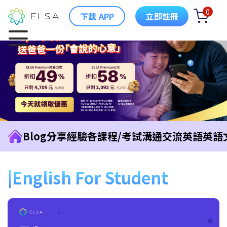
0
下載 APP
立即註冊
Blog
分享經驗
各課程/考試
溝通交流英語
英語
English For Student