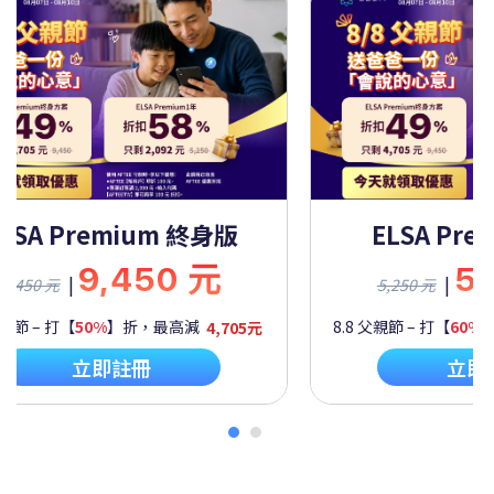
ELSA Premium 終身版
ELSA Pre
9,450 元
5
|
|
9,450 元
5,250 元
父親節 – 打【
50%
】折，最高減
4,705元
8.8 父親節 – 打【
60%
立即註冊
立即