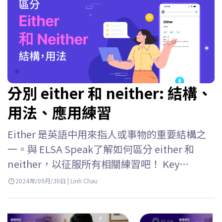
分別 either 和 neither: 結構、
用法、應用練習
Either 是英語中用來指人或事物的重要結構之
一。與 ELSA Speak了解如何區分 either 和
neither，以征服所有相關練習吧！ Key
takeaways Either 用於指示兩種可能發生的選
2024年/09月/30日 | Linh Chau
項或條件，並且僅在這兩種情況下，either 的
用法包括：– Either of +…