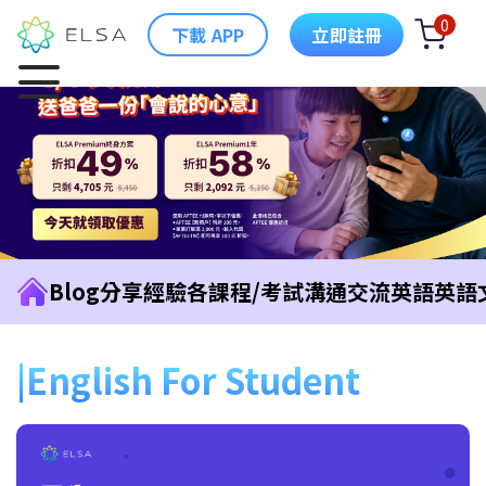
0
下載 APP
立即註冊
Blog
分享經驗
各課程/考試
溝通交流英語
英語
English For Student