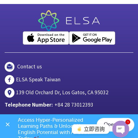
Contact us
ELSA Speak Taiwan
139 Old Orchard Dr, Los Gatos, CA 95032
Telephone Number:
+84 28 73012393
Access Hyper-Personalized 
1
Open App
Learning Paths & Unlock Your 
立即咨詢
English Potential with AI Coach 