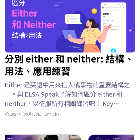
分別 either 和 neither: 結構、
用法、應用練習
Either 是英語中用來指人或事物的重要結構之
一。與 ELSA Speak了解如何區分 either 和
neither，以征服所有相關練習吧！ Key
takeaways Either 用於指示兩種可能發生的選
2024年/09月/30日 | Linh Chau
項或條件，並且僅在這兩種情況下，either 的
用法包括：– Either of +…