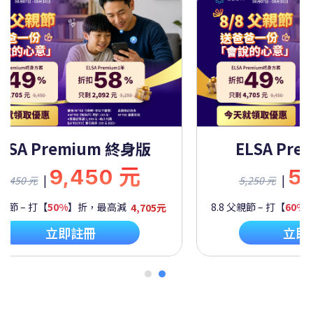
ELSA Premium 一年
ELS
5,250 元
|
5,250 元
9,4
8.8 父親節 – 打【
60%
】折，最高減
2,092元
8.8 父親節
立即註冊