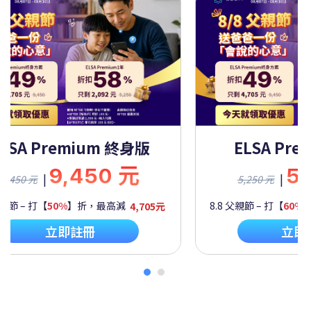
終身版
ELSA Premium 一年
元
5,250 元
|
5,250 元
4,705元
8.8 父親節 – 打【
60%
】折，最高減
2,092元
立即註冊