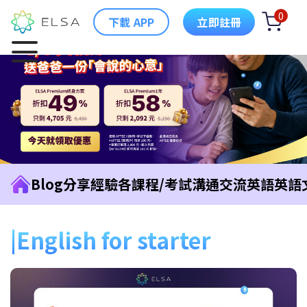
0
下載 APP
立即註冊
Blog
分享經驗
各課程/考試
溝通交流英語
英語
English for starter