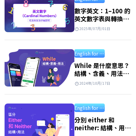
上完整對照表與超簡單記憶小技巧。 序數…
數字英文：1–100 的
英文數字表與轉換方
式
2025年/07月/01日
English for starter
While 是什麼意思？
結構、含義、用法及
附答案練習
2024年/10月/17日
English for starter
分別 either 和
neither: 結構、用
法、應用練習