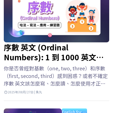
序數 英文 (Ordinal
Numbers): 1 到 1000 英文寫
法, 讀法與序數表
你是否曾經對基數（one, two, three）和序數
（first, second, third）感到困惑？或者不確定
序數 英文該怎麼寫、怎麼讀、怎麼使用才正
確？寫成 “1st” 要怎麼唸？該用 “first” 還
2025年/08月/27日 | 魚丸
是 “the first”？別擔心！ELSA Speak 會幫助
你深入了解英文序數唸法、寫法與用法，並附
English for starter