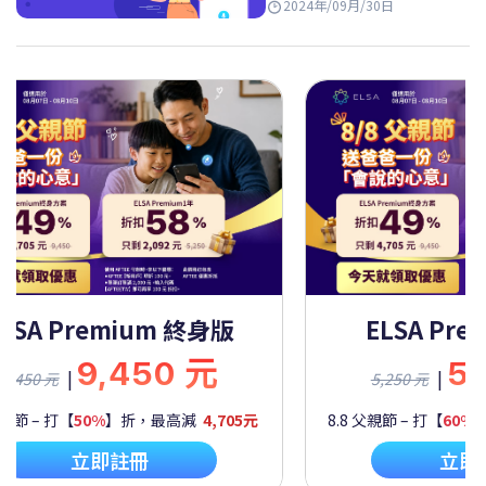
2024年/09月/30日
ELSA Premium 一年
ELSA Pre
5,250 元
9,
|
|
5,250 元
9,450 元
父親節 – 打【
60%
】折，最高減
2,092元
8.8 父親節 – 打【
50%
】
立即註冊
立即