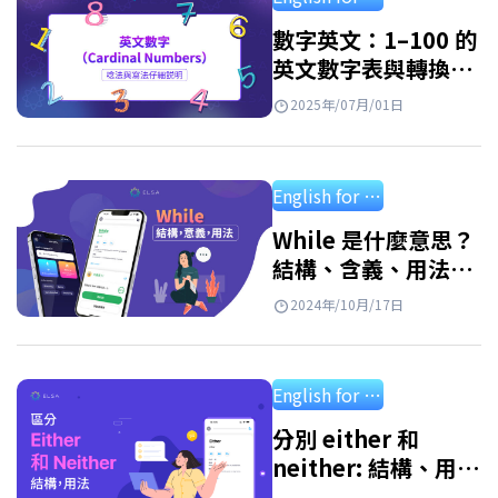
上完整對照表與超簡單記憶小技巧。 序數…
數字英文：1–100 的
英文數字表與轉換方
式
2025年/07月/01日
English for starter
While 是什麼意思？
結構、含義、用法及
附答案練習
2024年/10月/17日
English for starter
分別 either 和
neither: 結構、用
法、應用練習