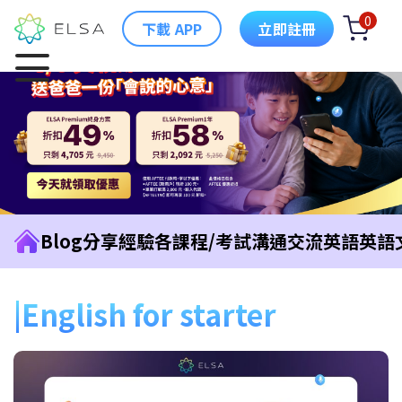
0
下載 APP
立即註冊
Blog
分享經驗
各課程/考試
溝通交流英語
英語
English for starter