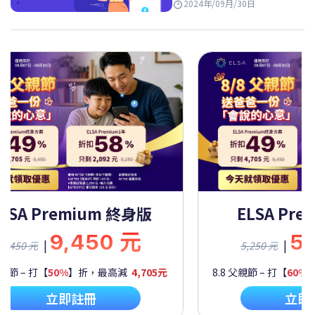
2024年/09月/30日
終身版
ELSA Premium 一年
元
5,250 元
|
5,250 元
4,705元
8.8 父親節 – 打【
60%
】折，最高減
2,092元
立即註冊