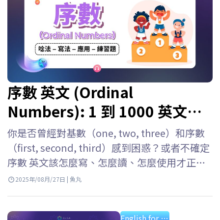
序數 英文 (Ordinal
Numbers): 1 到 1000 英文寫
法, 讀法與序數表
你是否曾經對基數（one, two, three）和序數
（first, second, third）感到困惑？或者不確定
序數 英文該怎麼寫、怎麼讀、怎麼使用才正
確？寫成 “1st” 要怎麼唸？該用 “first” 還
2025年/08月/27日 | 魚丸
是 “the first”？別擔心！ELSA Speak 會幫助
你深入了解英文序數唸法、寫法與用法，並附
English for starter