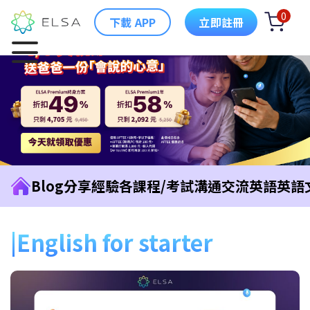
0
下載 APP
立即註冊
Blog
分享經驗
各課程/考試
溝通交流英語
英語
English for starter