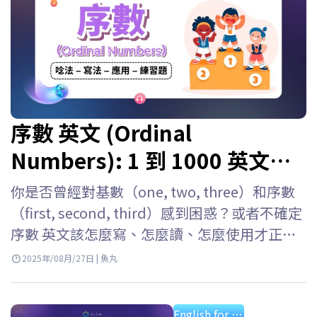
序數 英文 (Ordinal
Numbers): 1 到 1000 英文寫
法, 讀法與序數表
你是否曾經對基數（one, two, three）和序數
（first, second, third）感到困惑？或者不確定
序數 英文該怎麼寫、怎麼讀、怎麼使用才正
確？寫成 “1st” 要怎麼唸？該用 “first” 還
2025年/08月/27日 | 魚丸
是 “the first”？別擔心！ELSA Speak 會幫助
你深入了解英文序數唸法、寫法與用法，並附
English for starter