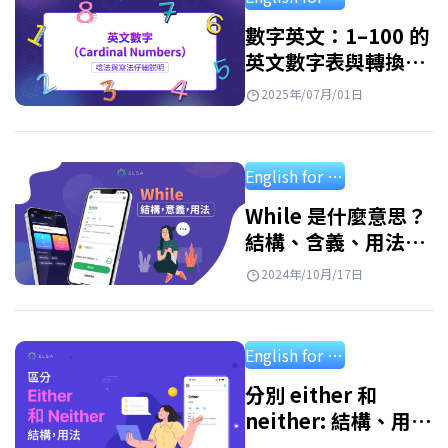
上完整對照表與超簡單記憶小技巧。 序數…
數字英文：1–100 的
英文數字表與轉換方
式
2025年/07月/01日
English for starter
While 是什麼意思？
結構、含義、用法及
附答案練習
2024年/10月/17日
English for starter
分別 either 和
neither: 結構、用
法、應用練習