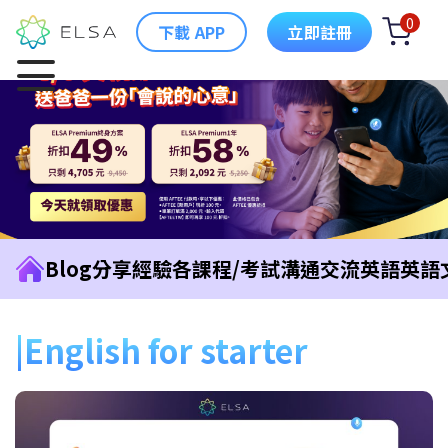
0
下載 APP
立即註冊
Blog
分享經驗
各課程/考試
溝通交流英語
英語
English for starter