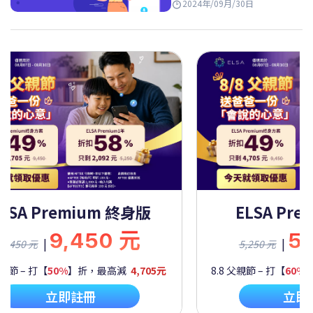
2024年/09月/30日
m 終身版
ELSA Premium 一年
0 元
5,250 元
|
5,250 元
最高減
4,705元
8.8 父親節 – 打【
60%
】折，最高減
2,092元
立即註冊