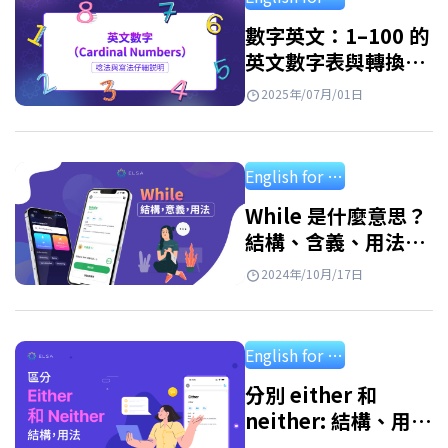
上完整對照表與超簡單記憶小技巧。 序數…
數字英文：1–100 的
英文數字表與轉換方
式
2025年/07月/01日
English for starter
While 是什麼意思？
結構、含義、用法及
附答案練習
2024年/10月/17日
English for starter
分別 either 和
neither: 結構、用
法、應用練習