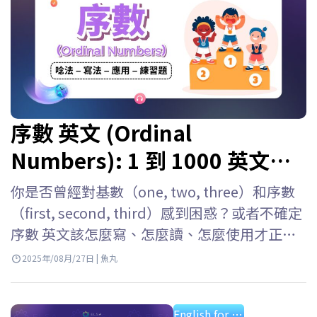
序數 英文 (Ordinal
Numbers): 1 到 1000 英文寫
法, 讀法與序數表
你是否曾經對基數（one, two, three）和序數
（first, second, third）感到困惑？或者不確定
序數 英文該怎麼寫、怎麼讀、怎麼使用才正
確？寫成 “1st” 要怎麼唸？該用 “first” 還
2025年/08月/27日 | 魚丸
是 “the first”？別擔心！ELSA Speak 會幫助
你深入了解英文序數唸法、寫法與用法，並附
English for starter