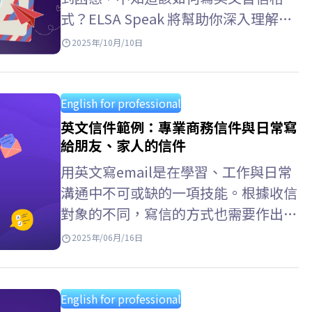
表達自己。 英文單字 用法 colleague
式？ELSA Speak 將幫助你深入理解每
同事（正式）常用於工作環境或專業場
一部分的細節——從英文書信在作文中
2025年/10月/10日
合；也可指同一行業但不一定在同一家
的寫法、信件結尾的簽名格式，到各種
公司工作的人。…
實際應用的英文信件範例，如寫給朋
友、公司或組織的信件。 英文書信格
English for professional
式 ELSA Speak 已整理出一套完整的英
英文信件範例：專業商務信件與日常寫
文書信格式 機構，適用於商用英文書
給朋友、家人的信件
信格式、英文書信格式 學測、英文書
用英文寫email是在學習、工作與日常
信格式作文等多種情境，並附上不同範
溝通中不可或缺的一項技能。根據收信
例，幫助學習者輕鬆掌握並靈活運用於
對象的不同，寫信的方式也需要作出相
各種場合。 >>閲讀更多：十大英文翻
應調整 —— 對老師要莊重、對合作夥伴
2025年/06月/16日
譯中文網站推薦：快速、準確且免費…
要禮貌、對朋友則可以親切自然。在本
文中，您將透過多種常見的英文信件範
例獲得詳細指導，例如英文商業email
English for professional