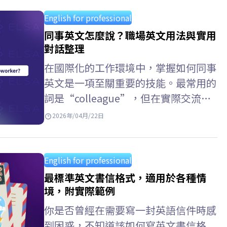
各類自傳英文範例，將有助於你清晰、
流暢且符合語境地傳達個人資訊，在學
English for professional
術申請與個人履歷中脫穎而出。 Key
同事英文怎麼說？職場英文用法與實用
Takeaways 核心內容重點摘要 英文自
對話整理
傳 (Autobiography) 個人背景
在國際化的工作環境中，掌握如何同事
（Personal Background）: 姓名、學
英文是一項至關重要的技能。最常用的
歷背景、個人特質與優點。 學術與能
詞是“colleague”，但在實際交流
力（Academic…
中，還有許多其他表達方式，例如同事
2026年/04月/22日
英文口語，前同事 英文，或者部門同
事英文。為了改善發音並使其更自然地
使用英語，你可以使用ELSA Speak進
English for professional
行練習。 同事英文怎麼說？ 以下是一
最標準英文書信格式，適用於各種情
些常用的英語單字，用來指稱“同
境，附實際範例
事”，以及它們在不同工作語境中的發
你是否曾經在需要寫一封英語信件時感
音和用法，以便你可以選擇合適的方式
到困惑，不知道該如何寫英文書信格