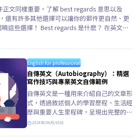
樣重要。了解 best regards 意思以及
詞之外，還有許多其他選擇可以讓你的郵件更自然、更
曉這些選擇！ Best regards 是什麽？ 在英文信
一個常用且用途廣泛的結尾語，可以理解為“謹致以最誠
重與問候。…
English for professional
自傳英文（Autobiography）：精選
寫作技巧與專業英文自傳範例
自傳英文是一種用來介紹自己的文章形
式，透過敘述個人的學習歷程、生活經
歷與重要人生里程碑，呈現出完整的個
人樣貌。熟悉個人自傳英文的寫作方
2026年/06月/05日
式、掌握適切的自傳英文單字，並參考