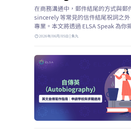
在商務溝通中，郵件結尾的方式與郵件正文同
sincerely 等常見的信件結尾祝
專業。本文將透過 ELSA Speak 為你揭
件結尾中，best regards 是
2026年/06月/05日 | 魚丸
摯的問候”，用來表達對收件人的尊