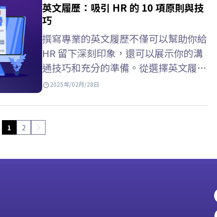
範例，或親人, 朋友英文信件範例等。
英文履歷：吸引 HR 的 10 項原則與技
英文信件範例結構 如何撰寫英文信件
巧
的主旨 (English Letter Subject) 主
撰寫專業的英文履歷不僅可以幫助你給
旨…
HR 留下深刻印象，還可以展示你的溝
通技巧和充分的準備。從選擇英文履歷
範本、格式、字體，到撰寫自我介紹、
2025年/02月/28日
工作經驗和技能等重要部分，每個因素
都會影響履歷的成功。與 ELSA Speak
一起探索 創建出色英文履歷的秘訣！
1
2
什麼是英文履歷？英文履歷的重要性
英文履歷 英文是CV…