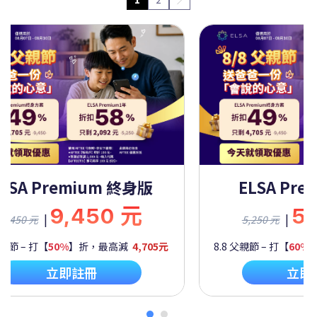
LSA Premium 一年
ELSA Prem
5,250 元
9,
|
|
,250 元
9,450 元
節 – 打【
60%
】折，最高減
2,092元
8.8 父親節 – 打【
50%
】
立即註冊
立即註