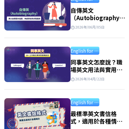
regards 是一個常用且用途廣泛的結尾語，可以
理解為“謹致以最誠摯的問候”，用來表達對
自傳英文
（Autobiography）
收件人的尊重與問候。…
精選寫作技巧與專業英
2026年/06月/05日
文自傳範例
English for professional
同事英文怎麼說？職
場英文用法與實用對
話整理
2026年/04月/22日
English for professional
最標準英文書信格
式，適用於各種情
境，附實際範例